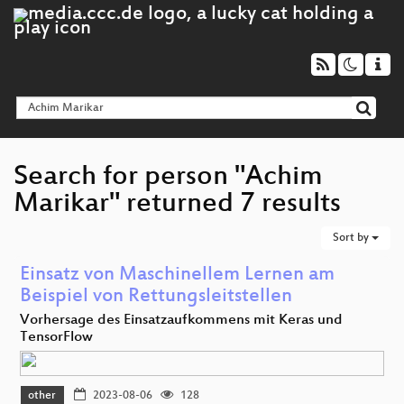
Search for person "Achim
Marikar" returned 7 results
Sort by
Einsatz von Maschinellem Lernen am
Beispiel von Rettungsleitstellen
Vorhersage des Einsatzaufkommens mit Keras und
TensorFlow
other
2023-08-06
128