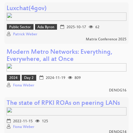
Luxchat(4gov)
Public Sector
Ada Byron
2025-10-17
62
Patrick Weber
Matrix Conference 2025
Modern Metro Networks: Everything,
Everywhere, all at Once
2024
Day 2
2024-11-19
809
Fiona Weber
DENOG16
The state of RPKI ROAs on peering LANs
2022-11-15
125
Fiona Weber
DENOG14