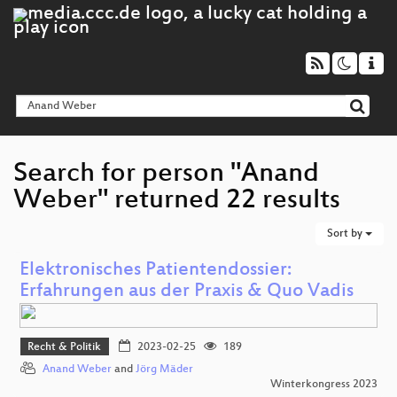
Search for person "Anand
Weber" returned 22 results
Sort by
Elektronisches Patientendossier:
Erfahrungen aus der Praxis & Quo Vadis
Recht & Politik
2023-02-25
189
Anand Weber
and
Jörg Mäder
Winterkongress 2023