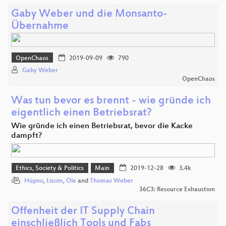
Gaby Weber und die Monsanto-
Übernahme
OpenChaos
2019-09-09
790
Gaby Weber
OpenChaos
Was tun bevor es brennt - wie gründe ich
eigentlich einen Betriebsrat?
Wie gründe ich einen Betriebsrat, bevor die Kacke
dampft?
Ethics, Society & Politics
Main
2019-12-28
3.4k
Hüpno
,
Lissim
,
Ole
and
Thomas Weber
36C3: Resource Exhaustion
Offenheit der IT Supply Chain
einschließlich Tools und Fabs