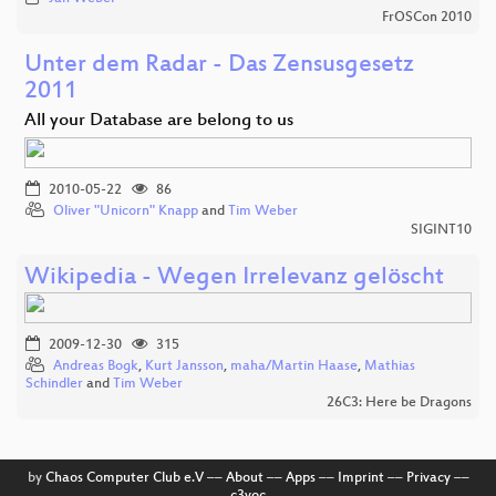
FrOSCon 2010
Unter dem Radar - Das Zensusgesetz
2011
All your Database are belong to us
2010-05-22
86
Oliver "Unicorn" Knapp
and
Tim Weber
SIGINT10
Wikipedia - Wegen Irrelevanz gelöscht
2009-12-30
315
Andreas Bogk
,
Kurt Jansson
,
maha/Martin Haase
,
Mathias
Schindler
and
Tim Weber
26C3: Here be Dragons
by
Chaos Computer Club e.V
––
About
––
Apps
––
Imprint
––
Privacy
––