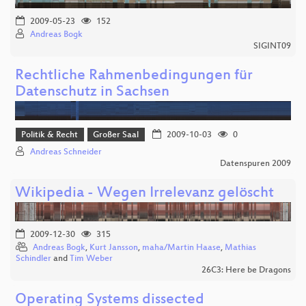
2009-05-23
152
Andreas Bogk
SIGINT09
Rechtliche Rahmenbedingungen für
Datenschutz in Sachsen
Politik & Recht
Großer Saal
2009-10-03
0
Andreas Schneider
Datenspuren 2009
Wikipedia - Wegen Irrelevanz gelöscht
2009-12-30
315
Andreas Bogk
,
Kurt Jansson
,
maha/Martin Haase
,
Mathias
Schindler
and
Tim Weber
26C3: Here be Dragons
Operating Systems dissected