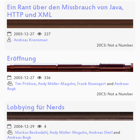
Ein Rant über den Missbrauch von Java,
HTTP und XML
2003-12-27
227
Andreas Krennmair
20C3: Not a Number
Eröffnung
2003-12-27
336
Tim Pritlove
,
Andy Müller-Maguhn
,
Frank Rosengart
and
Andreas
Bogk
20C3: Not a Number
Lobbying für Nerds
2004-12-29
4
Markus Beckedahl
,
Andy Müller-Maguhn
,
Andreas Dietl
and
Andreas Bogk