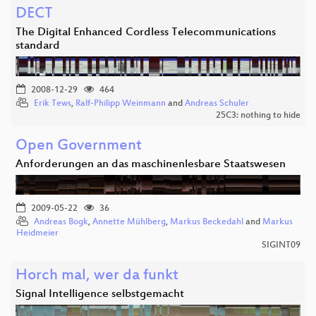
DECT
The Digital Enhanced Cordless Telecommunications
standard
2008-12-29
464
Erik Tews
,
Ralf-Philipp Weinmann
and
Andreas Schuler
25C3: nothing to hide
Open Government
Anforderungen an das maschinenlesbare Staatswesen
2009-05-22
36
Andreas Bogk
,
Annette Mühlberg
,
Markus Beckedahl
and
Markus
Heidmeier
SIGINT09
Horch mal, wer da funkt
Signal Intelligence selbstgemacht