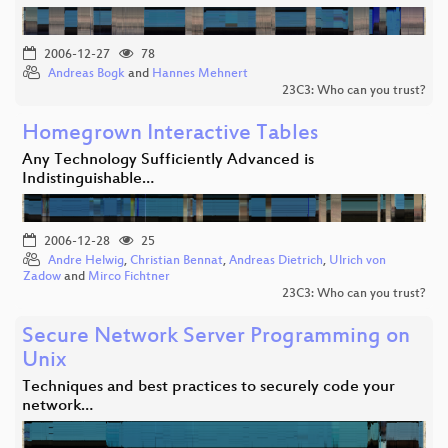
2006-12-27
78
Andreas Bogk
and
Hannes Mehnert
23C3: Who can you trust?
Homegrown Interactive Tables
Any Technology Sufficiently Advanced is
Indistinguishable…
2006-12-28
25
Andre Helwig
,
Christian Bennat
,
Andreas Dietrich
,
Ulrich von
Zadow
and
Mirco Fichtner
23C3: Who can you trust?
Secure Network Server Programming on
Unix
Techniques and best practices to securely code your
network…