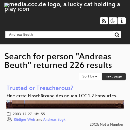
Search for person "Andreas
Beuth" returned 226 results
Sort by
next page
Trusted or Treacherous?
Eine erste Einschätzung des neuen TCG1.2 Entwurfes.
2003-12-27
55
Rüdiger Weis
and
Andreas Bogk
20C3: Not a Number