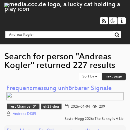
Search for person "Andreas
Kogler" returned 227 results
Sort by
next page
Frequenzmessung unhörbarer Signale
Test Chamber 01
eh23-deu
2026-04-04
239
Andreas DJ3EI
EasterHegg 2026: The Bunny Is A Lie