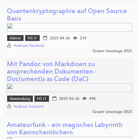
Quantenkryptographie auf Open Source
Basis
Admin
HS i1
2025-04-26
214
Andreas Neuhold
Grazer Linuxtage 2025
Mit Pandoc von Markdown zu
ansprechenden Dokumenten -
Doc(ument)s as Code (DaC)
Anwendung
HS i1
2025-04-26
498
Andreas Schuster
Grazer Linuxtage 2025
Amateurfunk - ein magisches Labyrinth
von Kaninchenlöchern