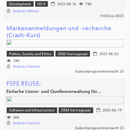
Development
HS 4
2025-08-16
740
Andreas Mützel
FrOSCon 2025
Markenanmeldungen und -recherche
(Crash-Kurs)
Politics, Society and Ethics
ZKM Vortragssaal
2025-06-22
199
Andreas Haerter
Gulaschprogrammiernacht 23
FSFE REUSE:
Einfache Lizenz- und Quellenverwaltung für…
Software and Infrastructure
ZKM Vortragssaal
2025-06-19
204
Andreas Haerter
Gulaschprogrammiernacht 23