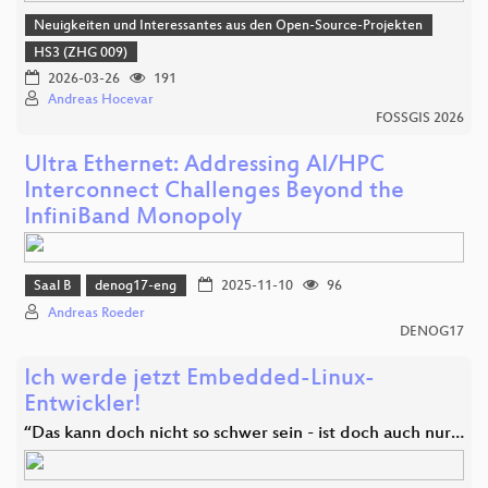
Neuigkeiten und Interessantes aus den Open-Source-Projekten
HS3 (ZHG 009)
2026-03-26
191
Andreas Hocevar
FOSSGIS 2026
Ultra Ethernet: Addressing AI/HPC
Interconnect Challenges Beyond the
InfiniBand Monopoly
Saal B
denog17-eng
2025-11-10
96
Andreas Roeder
DENOG17
Ich werde jetzt Embedded-Linux-
Entwickler!
“Das kann doch nicht so schwer sein - ist doch auch nur…