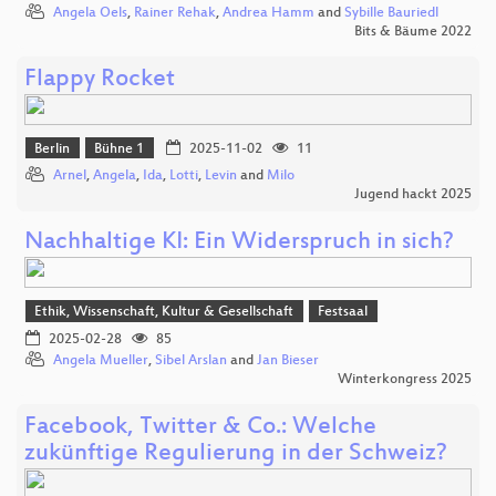
Angela Oels
,
Rainer Rehak
,
Andrea Hamm
and
Sybille Bauriedl
Bits & Bäume 2022
Flappy Rocket
Berlin
Bühne 1
2025-11-02
11
Arnel
,
Angela
,
Ida
,
Lotti
,
Levin
and
Milo
Jugend hackt 2025
Nachhaltige KI: Ein Widerspruch in sich?
Ethik, Wissenschaft, Kultur & Gesellschaft
Festsaal
2025-02-28
85
Angela Mueller
,
Sibel Arslan
and
Jan Bieser
Winterkongress 2025
Facebook, Twitter & Co.: Welche
zukünftige Regulierung in der Schweiz?