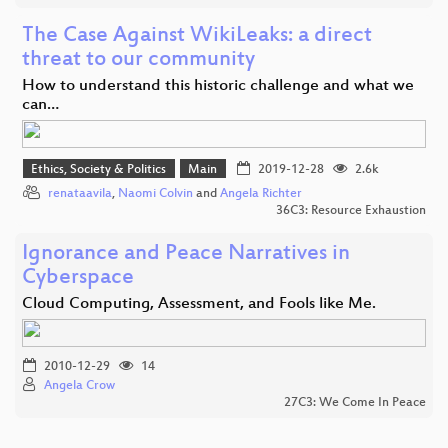
The Case Against WikiLeaks: a direct
threat to our community
How to understand this historic challenge and what we
can…
Ethics, Society & Politics
Main
2019-12-28
2.6k
renataavila
,
Naomi Colvin
and
Angela Richter
36C3: Resource Exhaustion
Ignorance and Peace Narratives in
Cyberspace
Cloud Computing, Assessment, and Fools like Me.
2010-12-29
14
Angela Crow
27C3: We Come In Peace