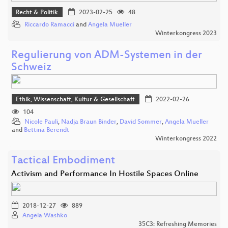
Recht & Politik
2023-02-25
48
Riccardo Ramacci
and
Angela Mueller
Winterkongress 2023
Regulierung von ADM-Systemen in der
Schweiz
Ethik, Wissenschaft, Kultur & Gesellschaft
2022-02-26
104
Nicole Pauli
,
Nadja Braun Binder
,
David Sommer
,
Angela Mueller
and
Bettina Berendt
Winterkongress 2022
Tactical Embodiment
Activism and Performance In Hostile Spaces Online
2018-12-27
889
Angela Washko
35C3: Refreshing Memories