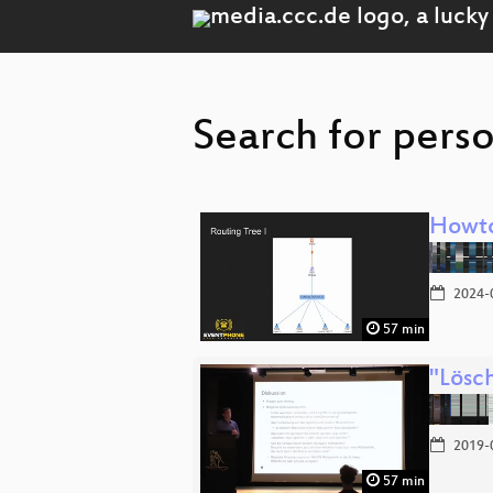
Search for perso
Howto
2024-
57 min
"Lösc
2019-
57 min