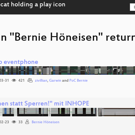
n "Bernie Höneisen" return
 eventphone
03-31
421
zivillian
,
Garwin
and
PoC Bernie
hen statt Sperren!" mit INHOPE
02-23
33
Bernie Höneisen