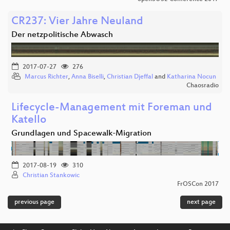
CR237: Vier Jahre Neuland
Der netzpolitische Abwasch
2017-07-27
276
Marcus Richter
,
Anna Biselli
,
Christian Djeffal
and
Katharina Nocun
Chaosradio
Lifecycle-Management mit Foreman und
Katello
Grundlagen und Spacewalk-Migration
2017-08-19
310
Christian Stankowic
FrOSCon 2017
previous page
next page