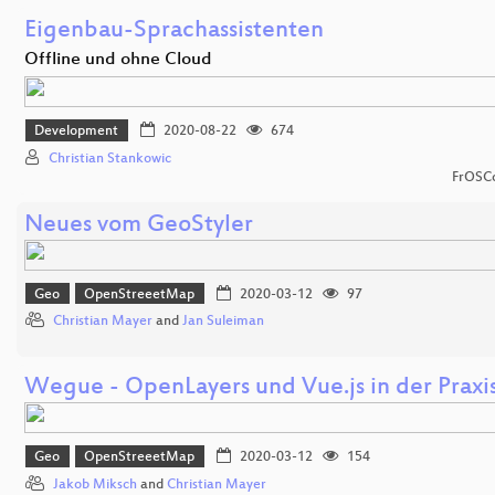
Eigenbau-Sprachassistenten
Offline und ohne Cloud
Development
2020-08-22
674
Christian Stankowic
FrOSCo
Neues vom GeoStyler
Geo
OpenStreeetMap
2020-03-12
97
Christian Mayer
and
Jan Suleiman
Wegue - OpenLayers und Vue.js in der Praxi
Geo
OpenStreeetMap
2020-03-12
154
Jakob Miksch
and
Christian Mayer