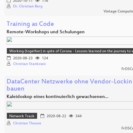
2020-10-11
116
Dr. Christian Berg
Vintage Computing
Training as Code
Remote-Workshops und Schulungen
Working (together) in spite of Corona - Lessons learned on the journey t
2020-08-23
124
Christian Stankowic
FrOSCo
DataCenter Netzwerke ohne Vendor-Lockin 
bauen
Kaleidoskop eines kontinuierlich gewachsenen…
Network Track
2020-08-22
344
Christian Theune
FrOSCo