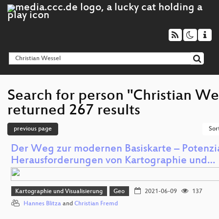
Search for person "Christian We
returned 267 results
previous page
Sor
Der Weg zur modernen Basiskarte – Potenzi
Herausforderungen von Kartographie und…
Kartographie und Visualisierung
Geo
2021-06-09
137
Hannes Blitza
and
Christian Fremd