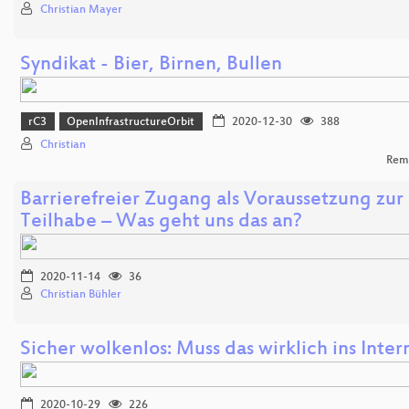
Christian Mayer
Syndikat - Bier, Birnen, Bullen
rC3
OpenInfrastructureOrbit
2020-12-30
388
Christian
Rem
Barrierefreier Zugang als Voraussetzung zur 
Teilhabe – Was geht uns das an?
2020-11-14
36
Christian Bühler
Sicher wolkenlos: Muss das wirklich ins Inter
2020-10-29
226