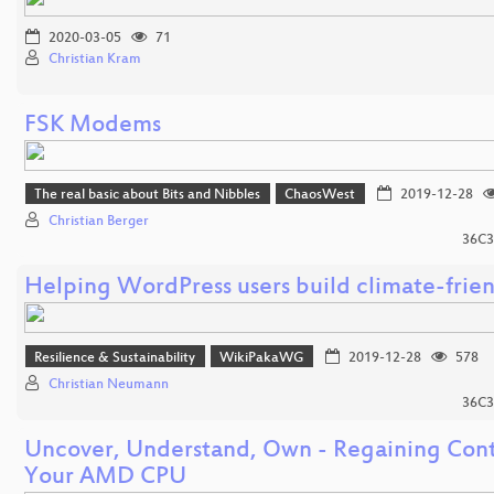
2020-03-05
71
Christian Kram
FSK Modems
The real basic about Bits and Nibbles
ChaosWest
2019-12-28
Christian Berger
36C3
Helping WordPress users build climate-frien
Resilience & Sustainability
WikiPakaWG
2019-12-28
578
Christian Neumann
36C3
Uncover, Understand, Own - Regaining Cont
Your AMD CPU