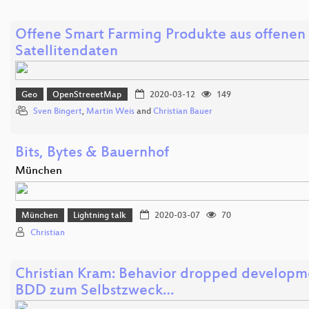
Offene Smart Farming Produkte aus offenen
Satellitendaten
Geo
OpenStreeetMap
2020-03-12
149
Sven Bingert
,
Martin Weis
and
Christian Bauer
Bits, Bytes & Bauernhof
München
München
Lightning talk
2020-03-07
70
Christian
Christian Kram: Behavior dropped developm
BDD zum Selbstzweck…