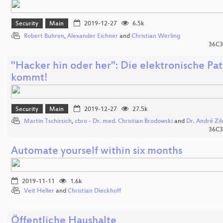
Security
Main
2019-12-27
6.5k
Robert Buhren
,
Alexander Eichner
and
Christian Werling
36C3
"Hacker hin oder her": Die elektronische Pa
kommt!
Security
Main
2019-12-27
27.5k
Martin Tschirsich
,
cbro - Dr. med. Christian Brodowski
and
Dr. André Zil
36C3
Automate yourself within six months
2019-11-11
1.6k
Veit Heller
and
Christian Dieckhoff
Öffentliche Haushalte