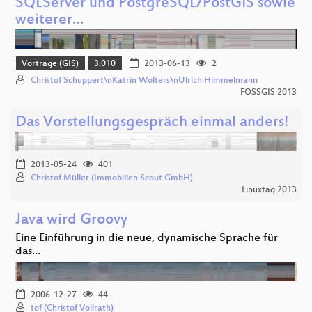
SQLServer und PostgreSQL/PostGIS sowie
weiterer…
Vorträge (GIS)
3.010
2013-06-13
2
Christof Schuppert\nKatrin Wolters\nUlrich Himmelmann
FOSSGIS 2013
Das Vorstellungsgespräch einmal anders!
2013-05-24
401
Christof Müller (Immobilien Scout GmbH)
Linuxtag 2013
Java wird Groovy
Eine Einführung in die neue, dynamische Sprache für
das…
2006-12-27
44
tof (Christof Vollrath)