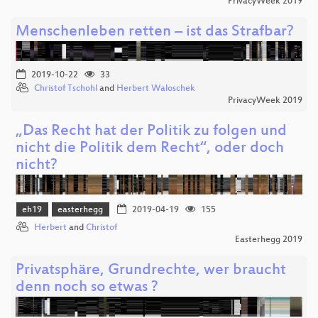
PrivacyWeek 2019
Menschenleben retten – ist das Strafbar?
2019-10-22
33
Christof Tschohl
and
Herbert Waloschek
PrivacyWeek 2019
„Das Recht hat der Politik zu folgen und
nicht die Politik dem Recht“, oder doch
nicht?
eh19
easterhegg
2019-04-19
155
Herbert
and
Christof
Easterhegg 2019
Privatsphäre, Grundrechte, wer braucht
denn noch so etwas ?