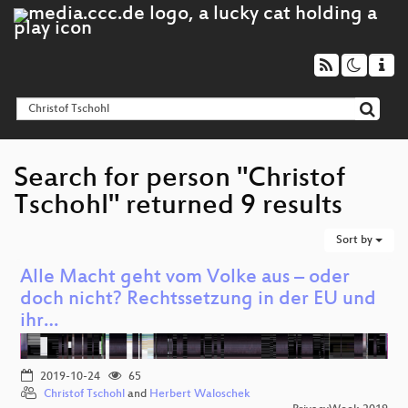
Search for person "Christof
Tschohl" returned 9 results
Sort by
Alle Macht geht vom Volke aus – oder
doch nicht? Rechtssetzung in der EU und
ihr…
2019-10-24
65
Christof Tschohl
and
Herbert Waloschek