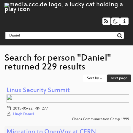
Search for person "Daniel"
returned 229 results
Sort by
next page
Linux Security Summit
2015-05-22
277
Hugh Daniel
Chaos Communication Camp 1999
Migrating to OpenVox at CERN