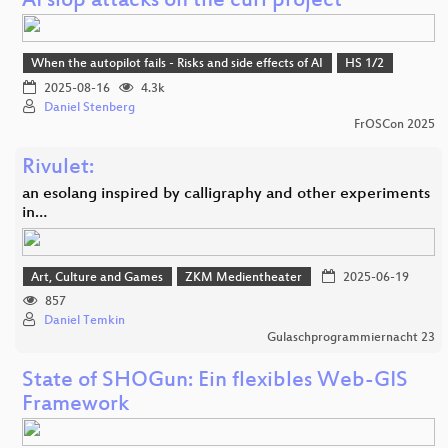
AI slop attacks on the curl project
When the autopilot fails - Risks and side effects of AI
HS 1/2
2025-08-16
4.3k
Daniel Stenberg
FrOSCon 2025
Rivulet:
an esolang inspired by calligraphy and other experiments
in…
Art, Culture and Games
ZKM Medientheater
2025-06-19
857
Daniel Temkin
Gulaschprogrammiernacht 23
State of SHOGun: Ein flexibles Web-GIS
Framework