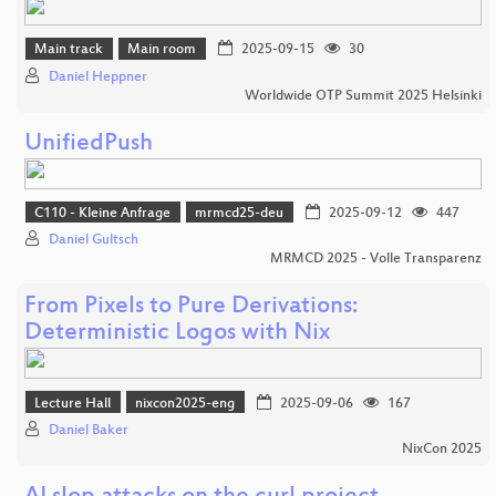
Main track
Main room
2025-09-15
30
Daniel Heppner
Worldwide OTP Summit 2025 Helsinki
UnifiedPush
C110 - Kleine Anfrage
mrmcd25-deu
2025-09-12
447
Daniel Gultsch
MRMCD 2025 - Volle Transparenz
From Pixels to Pure Derivations:
Deterministic Logos with Nix
Lecture Hall
nixcon2025-eng
2025-09-06
167
Daniel Baker
NixCon 2025