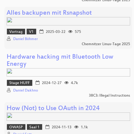
Chemnitzer Linux-Tage 2025
Alles backupen mit Rsnapshot
Vortrag
V1
2025-03-22
575
Daniel Böhmer
Chemnitzer Linux-Tage 2025
Hardware hacking mit Bluetooth Low
Energy
Stage HUFF
2024-12-27
4.7k
Daniel Dakhno
38C3: Illegal Instructions
How (Not) to Use OAuth in 2024
OWASP
Saal 1
2024-11-13
1.1k