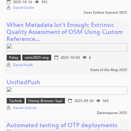
2025-10-16
392
Daniel Szoke
Swiss Python Summit 2025
When Metadata Isn’t Enough: Extrinsic
Quality Assessment of OSM Using Custom
Reference…
Pulag
sotm2025-eng
2025-10-03
6
Daniel Kašík
State of the Map 2025
UnifiedPush
Technik
Henny-Brenner-Saal
2025-09-20
365
Daniel Gultsch
Datenspuren 2025
Automated testing of OTP deployments