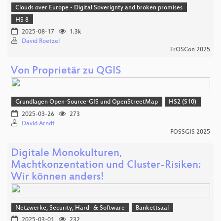
Clouds over Europe - Digital Soverignty and broken promises
HS 8
2025-08-17
1.3k
David Roetzel
FrOSCon 2025
Von Proprietär zu QGIS
Grundlagen Open-Source-GIS und OpenStreetMap
HS2 (S10)
2025-03-26
273
David Arndt
FOSSGIS 2025
Digitale Monokulturen,
Machtkonzentation und Cluster-Risiken:
Wir können anders!
Netzwerke, Security, Hard- & Software
Bankettsaal
2025-03-01
232