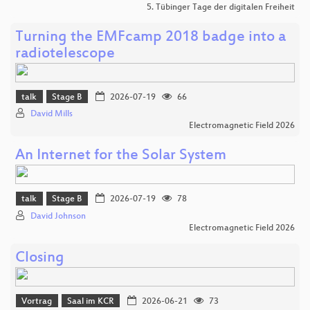
5. Tübinger Tage der digitalen Freiheit
Turning the EMFcamp 2018 badge into a
radiotelescope
talk
Stage B
2026-07-19
66
David Mills
Electromagnetic Field 2026
An Internet for the Solar System
talk
Stage B
2026-07-19
78
David Johnson
Electromagnetic Field 2026
Closing
Vortrag
Saal im KCR
2026-06-21
73