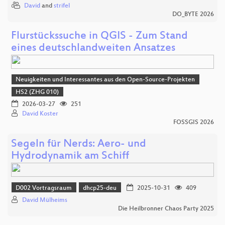
David
and
strifel
DO_BYTE 2026
Flurstückssuche in QGIS - Zum Stand
eines deutschlandweiten Ansatzes
Neuigkeiten und Interessantes aus den Open-Source-Projekten
HS2 (ZHG 010)
2026-03-27
251
David Koster
FOSSGIS 2026
Segeln für Nerds: Aero- und
Hydrodynamik am Schiff
D002 Vortragsraum
dhcp25-deu
2025-10-31
409
David Mülheims
Die Heilbronner Chaos Party 2025