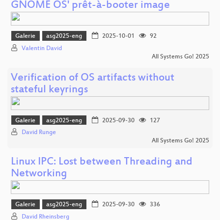
GNOME OS' prêt-à-booter image
Galerie
asg2025-eng
2025-10-01
92
Valentin David
All Systems Go! 2025
Verification of OS artifacts without
stateful keyrings
Galerie
asg2025-eng
2025-09-30
127
David Runge
All Systems Go! 2025
Linux IPC: Lost between Threading and
Networking
Galerie
asg2025-eng
2025-09-30
336
David Rheinsberg