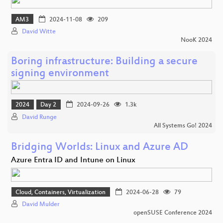
AM3
2024-11-08
209
David Witte
NooK 2024
Boring infrastructure: Building a secure
signing environment
2024
Day 2
2024-09-26
1.3k
David Runge
All Systems Go! 2024
Bridging Worlds: Linux and Azure AD
Azure Entra ID and Intune on Linux
Cloud, Containers, Virtualization
2024-06-28
79
David Mulder
openSUSE Conference 2024