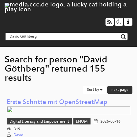
Search for person "David
Göthberg" returned 155
results
Sort by
next page
Erste Schritte mit OpenStreetMap
Digital Literacy and Empowerment
ENUM
2026-05-16
319
David