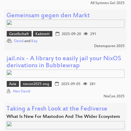
All Systems Go! 2025
Gemeinsam gegen den Markt
Gesellschaft
Kabinett
2025-09-20
291
David
and
Kay
Datenspuren 2025
jail.nix - A library to easily jail your NixOS
derivations in Bubblewrap
Aula
nixcon2025-eng
2025-09-05
281
Alex David
NixCon 2025
Taking a Fresh Look at the Fediverse
What Is New For Mastodon And The Wider Ecosystem