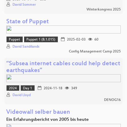
David Sommer
Winterkongress 2025
State of Puppet
Puppet
Puppet 1 (B.1.015)
2025-02-03
60
David Sandilands
Config Management Camp 2025
“Subsea internet cables could help detect
earthquakes”
2024
Day 1
2024-11-18
349
David Lloyd
DENOG16
Videowall selber bauen
Ein Erfahrungsbericht von 2005 bis heute