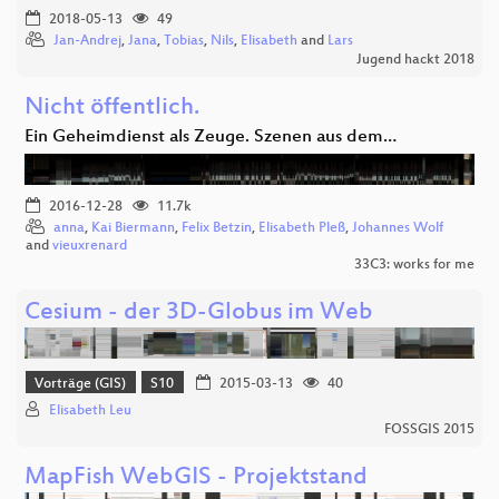
2018-05-13
49
Jan-Andrej
,
Jana
,
Tobias
,
Nils
,
Elisabeth
and
Lars
Jugend hackt 2018
Nicht öffentlich.
Ein Geheimdienst als Zeuge. Szenen aus dem…
2016-12-28
11.7k
anna
,
Kai Biermann
,
Felix Betzin
,
Elisabeth Pleß
,
Johannes Wolf
and
vieuxrenard
33C3: works for me
Cesium - der 3D-Globus im Web
Vorträge (GIS)
S10
2015-03-13
40
Elisabeth Leu
FOSSGIS 2015
MapFish WebGIS - Projektstand