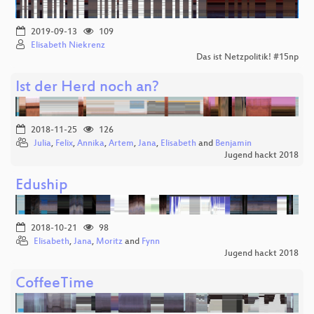
2019-09-13
109
Elisabeth Niekrenz
Das ist Netzpolitik! #15np
Ist der Herd noch an?
2018-11-25
126
Julia
,
Felix
,
Annika
,
Artem
,
Jana
,
Elisabeth
and
Benjamin
Jugend hackt 2018
Eduship
2018-10-21
98
Elisabeth
,
Jana
,
Moritz
and
Fynn
Jugend hackt 2018
CoffeeTime