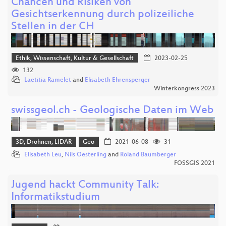
Chancen und Risiken von
Gesichtserkennung durch polizeiliche
Stellen in der CH
Ethik, Wissenschaft, Kultur & Gesellschaft
2023-02-25
132
Laetitia Ramelet
and
Elisabeth Ehrensperger
Winterkongress 2023
swissgeol.ch - Geologische Daten im Web
3D, Drohnen, LIDAR
Geo
2021-06-08
31
Elisabeth Leu
,
Nils Oesterling
and
Roland Baumberger
FOSSGIS 2021
Jugend hackt Community Talk:
Informatikstudium