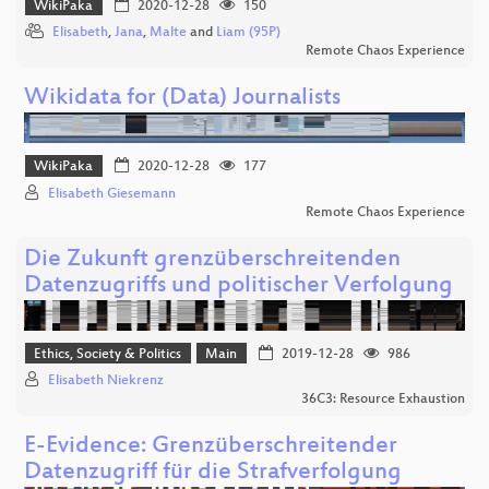
WikiPaka
2020-12-28
150
Elisabeth
,
Jana
,
Malte
and
Liam (95P)
Remote Chaos Experience
Wikidata for (Data) Journalists
WikiPaka
2020-12-28
177
Elisabeth Giesemann
Remote Chaos Experience
Die Zukunft grenzüberschreitenden
Datenzugriffs und politischer Verfolgung
Ethics, Society & Politics
Main
2019-12-28
986
Elisabeth Niekrenz
36C3: Resource Exhaustion
E-Evidence: Grenzüberschreitender
Datenzugriff für die Strafverfolgung