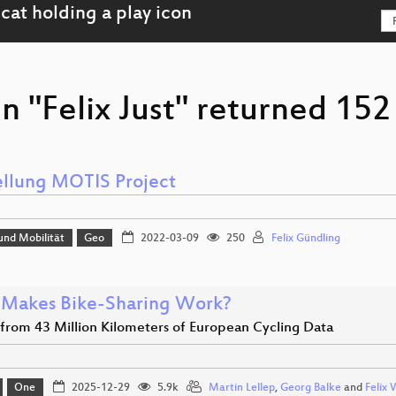
n "Felix Just" returned 152 
ellung MOTIS Project
und Mobilität
Geo
2022-03-09
250
Felix Gündling
Makes Bike-Sharing Work?
 from 43 Million Kilometers of European Cycling Data
One
2025-12-29
5.9k
Martin Lellep
,
Georg Balke
and
Felix