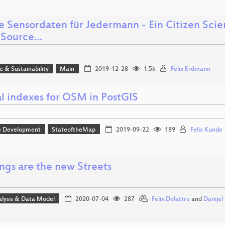
e Sensordaten für Jedermann - Ein Citizen Scie
 Source…
ce & Sustainability
Main
2019-12-28
1.5k
Felix Erdmann
al indexes for OSM in PostGIS
e Development
StateoftheMap
2019-09-22
189
Felix Kunde
ngs are the new Streets
alysis & Data Model
2020-07-04
287
Felix Delattre
and
Danije