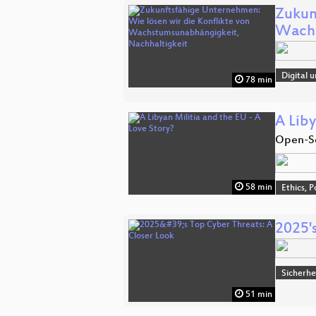
Zukun
Wachs
Digital 
78 min
A Liby
Open-So
58 min
Ethics, P
2025'
Sicherhe
51 min