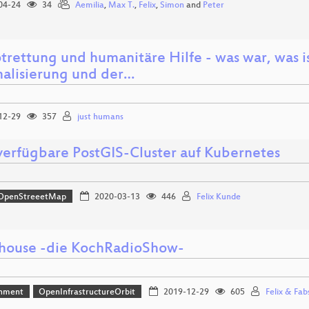
04-24
34
Aemilia
,
Max T.
,
Felix
,
Simon
and
Peter
trettung und humanitäre Hilfe - was war, was is
nalisierung und der…
12-29
357
just humans
erfügbare PostGIS-Cluster auf Kubernetes
OpenStreeetMap
2020-03-13
446
Felix Kunde
house -die KochRadioShow-
inment
OpenInfrastructureOrbit
2019-12-29
605
Felix & Fab