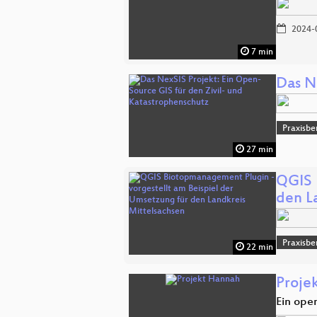
2024-
7 min
Das N
Praxisbe
27 min
QGIS 
den L
Praxisbe
22 min
Proje
Ein ope