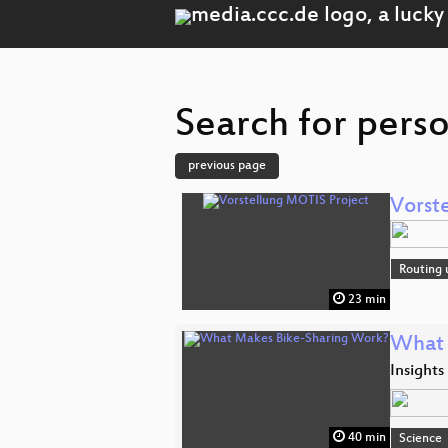
Search for perso
previous page
Vorst
Routing 
23 min
What 
Insights
40 min
Science