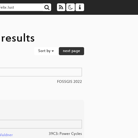
results
Sort by
next page
FOSSGIS 2022
39C3: Power Cycles
 Waldner