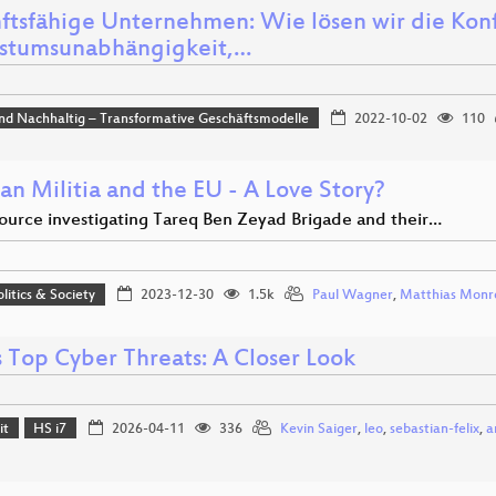
ftsfähige Unternehmen: Wie lösen wir die Konf
tumsunabhängigkeit,…
und Nachhaltig – Transformative Geschäftsmodelle
2022-10-02
110
an Militia and the EU - A Love Story?
urce investigating Tareq Ben Zeyad Brigade and their…
olitics & Society
2023-12-30
1.5k
Paul Wagner
,
Matthias Monr
s Top Cyber Threats: A Closer Look
it
HS i7
2026-04-11
336
Kevin Saiger
,
leo
,
sebastian-felix
,
a