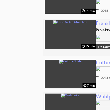
2018-
61 min
Freie
Projekt
55 min
Freiräu
Cultu
2023-
7 min
Wahl