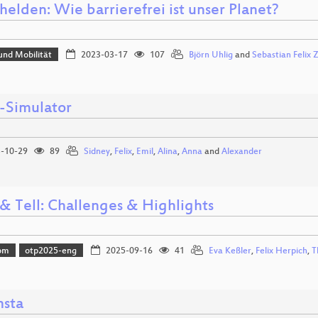
helden: Wie barrierefrei ist unser Planet?
und Mobilität
2023-03-17
107
Björn Uhlig
and
Sebastian Felix 
i-Simulator
-10-29
89
Sidney
,
Felix
,
Emil
,
Alina
,
Anna
and
Alexander
& Tell: Challenges & Highlights
om
otp2025-eng
2025-09-16
41
Eva Keßler
,
Felix Herpich
,
T
nsta