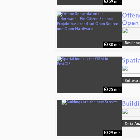
59 min
Offen
Open
Resilien
30 min
Spati
Softwar
25 min
Buildi
Data An
29 min