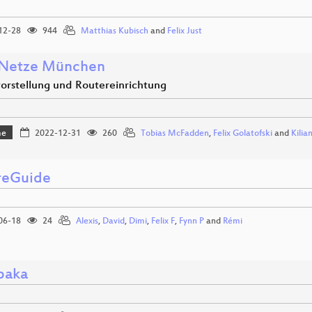
12-28
944
Matthias Kubisch
and
Felix Just
 Netze München
vorstellung und Routereinrichtung
me
2022-12-31
260
Tobias McFadden
,
Felix Golatofski
and
Kilia
reGuide
06-18
24
Alexis
,
David
,
Dimi
,
Felix F
,
Fynn P
and
Rémi
paka