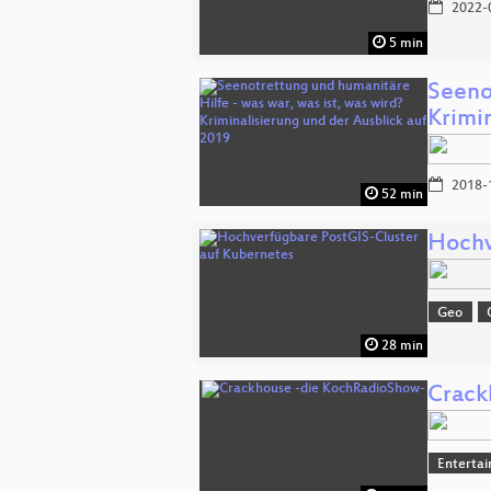
2022-
5 min
Seeno
Krimi
2018-
52 min
Hochv
Geo
28 min
Crack
Enterta