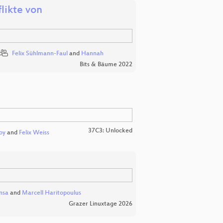
likte von
Felix Sühlmann-Faul
and
Hannah
Bits & Bäume 2022
37C3: Unlocked
oy
and
Felix Weiss
nsa
and
Marcell Haritopoulus
Grazer Linuxtage 2026