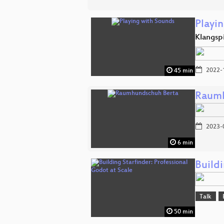
Playi
Klangsp
2022-
45 min
Raumh
2023-
6 min
Buildi
Talk
50 min