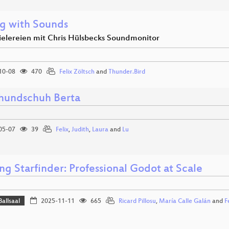
ng with Sounds
ielereien mit Chris Hülsbecks Soundmonitor
10-08
470
Felix Zöltsch
and
Thunder.Bird
undschuh Berta
05-07
39
Felix
,
Judith
,
Laura
and
Lu
ng Starfinder: Professional Godot at Scale
Ballsaal
2025-11-11
665
Ricard Pillosu
,
María Calle Galán
and
F