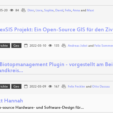
05-20
84
Dimi
,
Liora
,
Sophie
,
David
,
Felix
,
Anna
and
Maxi
exSIS Projekt: Ein Open-Source GIS für den Ziv
richte
Geo
2022-03-10
135
Andreas Jobst
and
Felix Somme
Biotopmanagement Plugin - vorgestellt am Bei
andkreis…
richte
Geo
2022-03-09
167
Felix Feckler
and
Otto Dassau
kt Hannah
n-source Hardware- und Software-Design für…