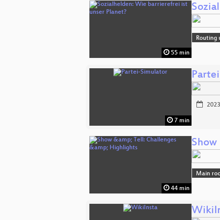
Sozial
Routing 
55 min
Parte
2023
7 min
Show 
Main ro
44 min
WikiI