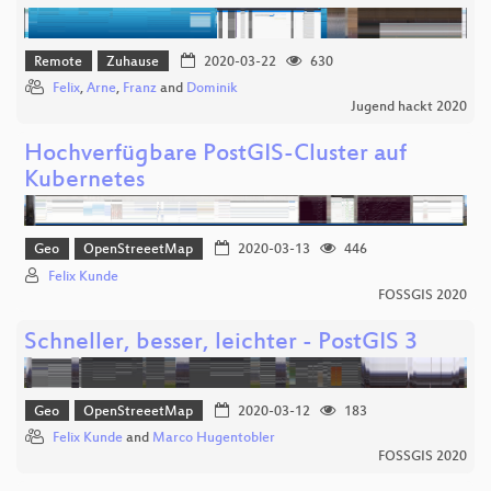
Remote
Zuhause
2020-03-22
630
Felix
,
Arne
,
Franz
and
Dominik
Jugend hackt 2020
Hochverfügbare PostGIS-Cluster auf
Kubernetes
Geo
OpenStreeetMap
2020-03-13
446
Felix Kunde
FOSSGIS 2020
Schneller, besser, leichter - PostGIS 3
Geo
OpenStreeetMap
2020-03-12
183
Felix Kunde
and
Marco Hugentobler
FOSSGIS 2020