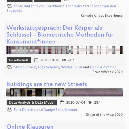
Fabse und Felix von Crackhouse Kochradio
and
Raphael von den
Seapunks
Remote Chaos Experience
Werkstattgespräch: Der Körper als
Schlüssel – Biometrische Methoden für
Konsument*innen
Gesellschaft
2020-10-28
607
Stefan Strauß
,
Felix Schaber
,
Walter Peissl
and
Daniela Zimmer
PrivacyWeek 2020
Buildings are the new Streets
Data Analysis & Data Model
2020-07-04
287
Felix Delattre
and
Danijel Schorlemmer
State of the Map 2020
Online Klausuren