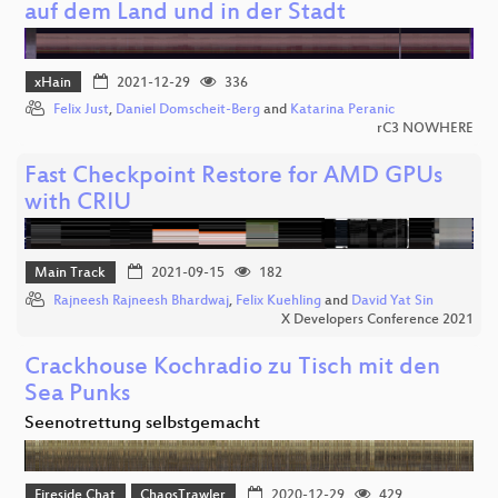
auf dem Land und in der Stadt
xHain
2021-12-29
336
Felix Just
,
Daniel Domscheit-Berg
and
Katarina Peranic
rC3 NOWHERE
Fast Checkpoint Restore for AMD GPUs
with CRIU
Main Track
2021-09-15
182
Rajneesh Rajneesh Bhardwaj
,
Felix Kuehling
and
David Yat Sin
X Developers Conference 2021
Crackhouse Kochradio zu Tisch mit den
Sea Punks
Seenotrettung selbstgemacht
Fireside Chat
ChaosTrawler
2020-12-29
429