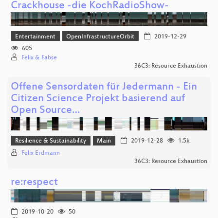
Crackhouse -die KochRadioShow-
Entertainment
OpenInfrastructureOrbit
2019-12-29
605
Felix & Fabse
36C3: Resource Exhaustion
Offene Sensordaten für Jedermann - Ein
Citizen Science Projekt basierend auf
Open Source…
Resilience & Sustainability
Main
2019-12-28
1.5k
Felix Erdmann
36C3: Resource Exhaustion
re:respect
2019-10-20
50