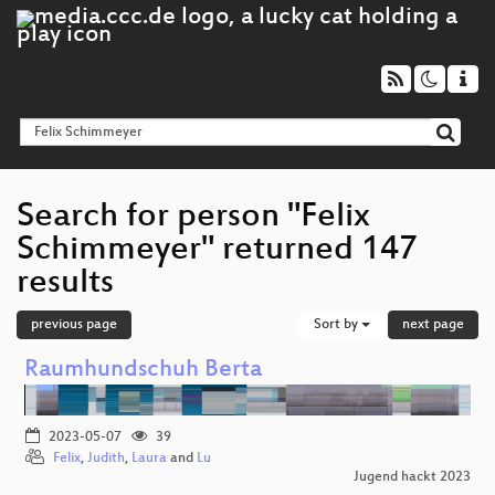
Search for person "Felix
Schimmeyer" returned 147
results
previous page
Sort by
next page
Raumhundschuh Berta
2023-05-07
39
Felix
,
Judith
,
Laura
and
Lu
Jugend hackt 2023