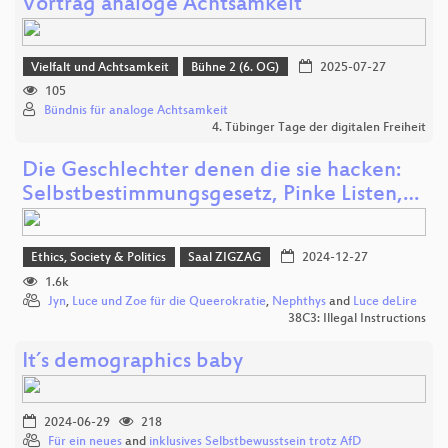
Vortrag analoge Achtsamkeit
Vielfalt und Achtsamkeit
Bühne 2 (6. OG)
2025-07-27
105
Bündnis für analoge Achtsamkeit
4. Tübinger Tage der digitalen Freiheit
Die Geschlechter denen die sie hacken:
Selbstbestimmungsgesetz, Pinke Listen,…
Ethics, Society & Politics
Saal ZIGZAG
2024-12-27
1.6k
Jyn
,
Luce und Zoe für die Queerokratie
,
Nephthys
and
Luce deLire
38C3: Illegal Instructions
It´s demographics baby
2024-06-29
218
Für ein neues
and
inklusives Selbstbewusstsein trotz AfD