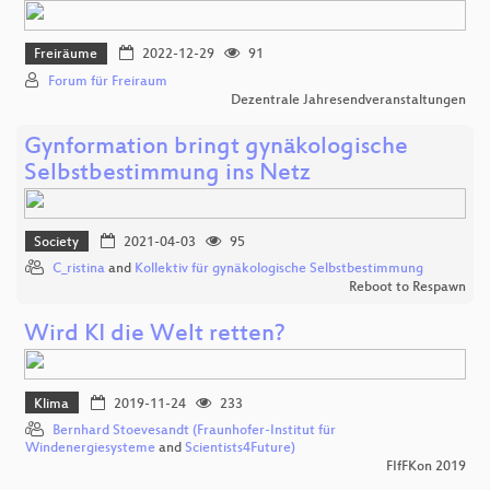
Freiräume
2022-12-29
91
Forum für Freiraum
Dezentrale Jahresendveranstaltungen
Gynformation bringt gynäkologische
Selbstbestimmung ins Netz
Society
2021-04-03
95
C_ristina
and
Kollektiv für gynäkologische Selbstbestimmung
Reboot to Respawn
Wird KI die Welt retten?
Klima
2019-11-24
233
Bernhard Stoevesandt (Fraunhofer-Institut für
Windenergiesysteme
and
Scientists4Future)
FIfFKon 2019