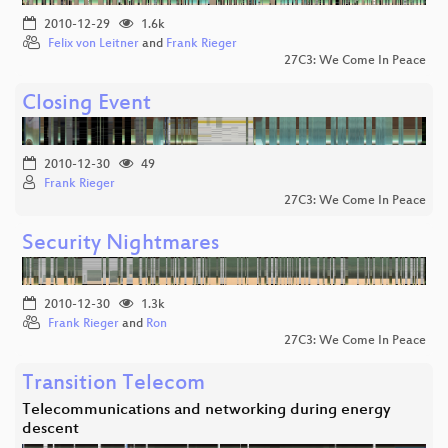
2010-12-29
1.6k
Felix von Leitner
and
Frank Rieger
27C3: We Come In Peace
Closing Event
2010-12-30
49
Frank Rieger
27C3: We Come In Peace
Security Nightmares
2010-12-30
1.3k
Frank Rieger
and
Ron
27C3: We Come In Peace
Transition Telecom
Telecommunications and networking during energy
descent