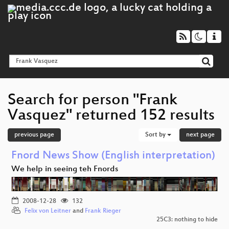
Search for person "Frank
Vasquez" returned 152 results
previous page
Sort by
next page
Fnord News Show (English interpretation)
We help in seeing teh Fnords
2008-12-28
132
Felix von Leitner
and
Frank Rieger
25C3: nothing to hide