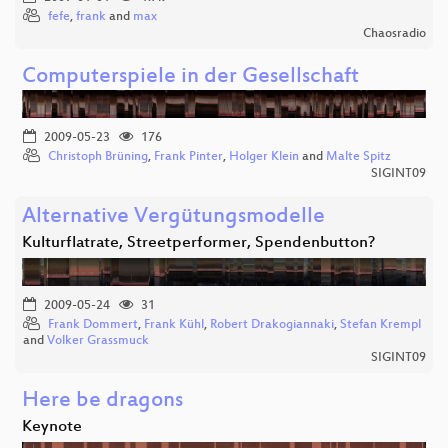
fefe
,
frank
and
max
Chaosradio
Computerspiele in der Gesellschaft
2009-05-23
176
Christoph Brüning
,
Frank Pinter
,
Holger Klein
and
Malte Spitz
SIGINT09
Alternative Vergütungsmodelle
Kulturflatrate, Streetperformer, Spendenbutton?
2009-05-24
31
Frank Dommert
,
Frank Kühl
,
Robert Drakogiannaki
,
Stefan Krempl
and
Volker Grassmuck
SIGINT09
Here be dragons
Keynote