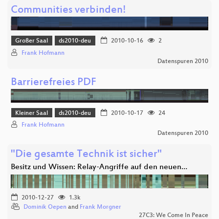
Communities verbinden!
Großer Saal
ds2010-deu
2010-10-16
2
Frank Hofmann
Datenspuren 2010
Barrierefreies PDF
Kleiner Saal
ds2010-deu
2010-10-17
24
Frank Hofmann
Datenspuren 2010
"Die gesamte Technik ist sicher"
Besitz und Wissen: Relay-Angriffe auf den neuen…
2010-12-27
1.3k
Dominik Oepen
and
Frank Morgner
27C3: We Come In Peace