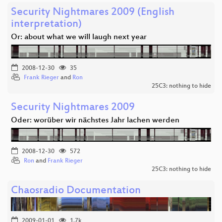
Security Nightmares 2009 (English
interpretation)
Or: about what we will laugh next year
2008-12-30
35
Frank Rieger
and
Ron
25C3: nothing to hide
Security Nightmares 2009
Oder: worüber wir nächstes Jahr lachen werden
2008-12-30
572
Ron
and
Frank Rieger
25C3: nothing to hide
Chaosradio Documentation
2009-01-01
1.7k