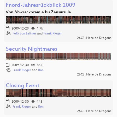
Fnord-Jahresrückblick 2009
Von Abwrackprämie bis Zensursula
2009-12-29
1.7k
Felix von Leitner
and
Frank Rieger
26C3: Here be Dragons
Security Nightmares
2009-12-30
862
Frank Rieger
and
Ron
26C3: Here be Dragons
Closing Event
2009-12-30
143
Frank Rieger
and
Ron
26C3: Here be Dragons