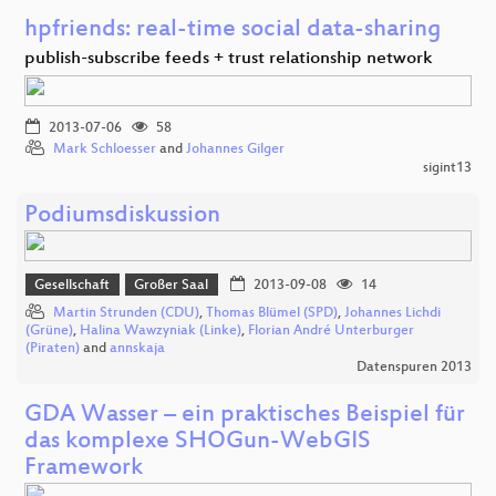
hpfriends: real-time social data-sharing
publish-subscribe feeds + trust relationship network
2013-07-06
58
Mark Schloesser
and
Johannes Gilger
sigint13
Podiumsdiskussion
Gesellschaft
Großer Saal
2013-09-08
14
Martin Strunden (CDU)
,
Thomas Blümel (SPD)
,
Johannes Lichdi
(Grüne)
,
Halina Wawzyniak (Linke)
,
Florian André Unterburger
(Piraten)
and
annskaja
Datenspuren 2013
GDA Wasser – ein praktisches Beispiel für
das komplexe SHOGun-WebGIS
Framework