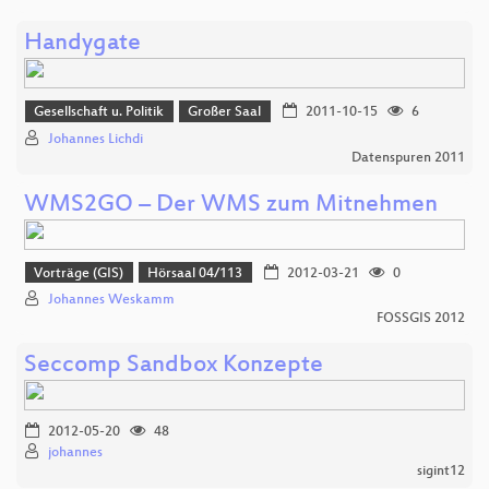
Handygate
Gesellschaft u. Politik
Großer Saal
2011-10-15
6
Johannes Lichdi
Datenspuren 2011
WMS2GO – Der WMS zum Mitnehmen
Vorträge (GIS)
Hörsaal 04/113
2012-03-21
0
Johannes Weskamm
FOSSGIS 2012
Seccomp Sandbox Konzepte
2012-05-20
48
johannes
sigint12