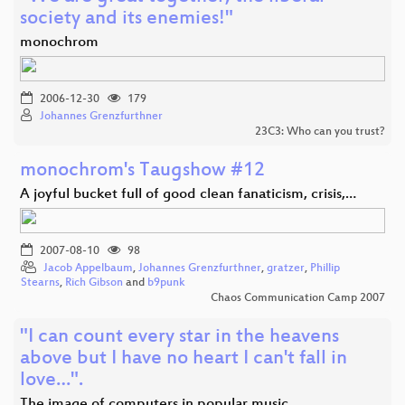
society and its enemies!"
monochrom
2006-12-30
179
Johannes Grenzfurthner
23C3: Who can you trust?
monochrom's Taugshow #12
A joyful bucket full of good clean fanaticism, crisis,…
2007-08-10
98
Jacob Appelbaum
,
Johannes Grenzfurthner
,
gratzer
,
Phillip
Stearns
,
Rich Gibson
and
b9punk
Chaos Communication Camp 2007
"I can count every star in the heavens
above but I have no heart I can't fall in
love…".
The image of computers in popular music