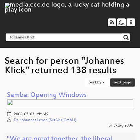
Search for person "Johannes
Klick" returned 138 results
Sort by
next page
Samba: Opening Windows
2006-05-03
49
Dr. Johannes Loxen (SerNet GmbH)
Linuxtag 2006
"We are great together, the liberal