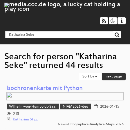
Search for person "Katharina
Seke" returned 44 results
Sort by
next page
Isochronenkarte mit Python
Wilhelm-von-Humboldt-Saal
NIAM2026-deu
2026-01-15
215
Katharina Stipp
News-Infographics-Analytics-Maps 2026