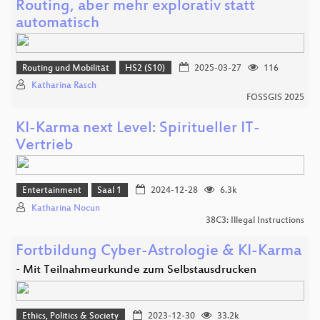
Routing, aber mehr explorativ statt
automatisch
Routing und Mobilität
HS2 (S10)
2025-03-27
116
Katharina Rasch
FOSSGIS 2025
KI-Karma next Level: Spiritueller IT-
Vertrieb
Entertainment
Saal 1
2024-12-28
6.3k
Katharina Nocun
38C3: Illegal Instructions
Fortbildung Cyber-Astrologie & KI-Karma
- Mit Teilnahmeurkunde zum Selbstausdrucken
Ethics, Politics & Society
2023-12-30
33.2k