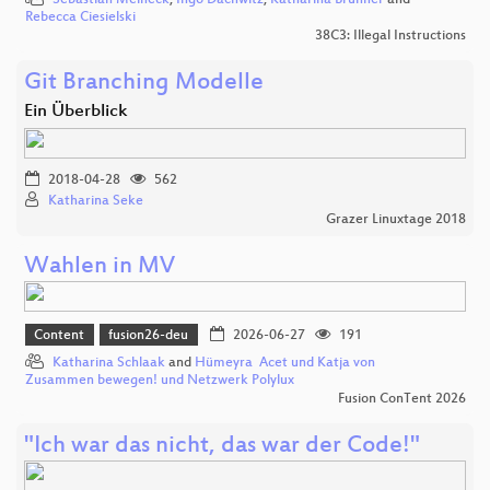
Sebastian Meineck
,
Ingo Dachwitz
,
Katharina Brunner
and
Rebecca Ciesielski
38C3: Illegal Instructions
Git Branching Modelle
Ein Überblick
2018-04-28
562
Katharina Seke
Grazer Linuxtage 2018
Wahlen in MV
Content
fusion26-deu
2026-06-27
191
Katharina Schlaak
and
Hümeyra Acet und Katja von
Zusammen bewegen! und Netzwerk Polylux
Fusion ConTent 2026
"Ich war das nicht, das war der Code!"