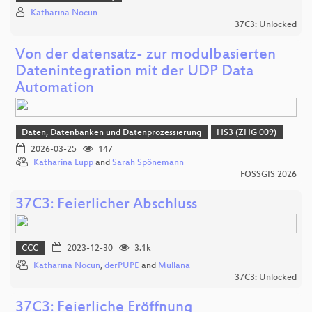
Katharina Nocun
37C3: Unlocked
Von der datensatz- zur modulbasierten
Datenintegration mit der UDP Data
Automation
Daten, Datenbanken und Datenprozessierung
HS3 (ZHG 009)
2026-03-25
147
Katharina Lupp
and
Sarah Spönemann
FOSSGIS 2026
37C3: Feierlicher Abschluss
CCC
2023-12-30
3.1k
Katharina Nocun
,
derPUPE
and
Mullana
37C3: Unlocked
37C3: Feierliche Eröffnung