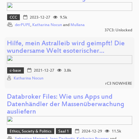
CCC
2023-12-27
9.5k
derPUPE
,
Katharina Nocun
and
Mullana
37C3: Unlocked
Hilfe, mein Astralleib wird geimpft! Die
wundersame Welt esoterischer…
c-base
2021-12-27
3.8k
Katharina Nocun
rC3 NOWHERE
Databroker Files: Wie uns Apps und
Datenhändler der Massenüberwachung
ausliefern
Ethics, Society & Politics
Saal 1
2024-12-29
11.5k