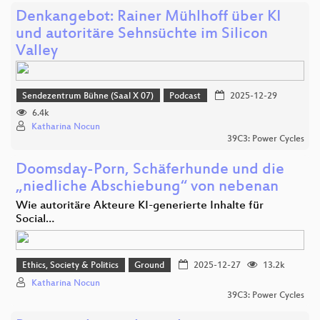
Denkangebot: Rainer Mühlhoff über KI
und autoritäre Sehnsüchte im Silicon
Valley
Sendezentrum Bühne (Saal X 07)
Podcast
2025-12-29
6.4k
Katharina Nocun
39C3: Power Cycles
Doomsday-Porn, Schäferhunde und die
„niedliche Abschiebung“ von nebenan
Wie autoritäre Akteure KI-generierte Inhalte für
Social…
Ethics, Society & Politics
Ground
2025-12-27
13.2k
Katharina Nocun
39C3: Power Cycles