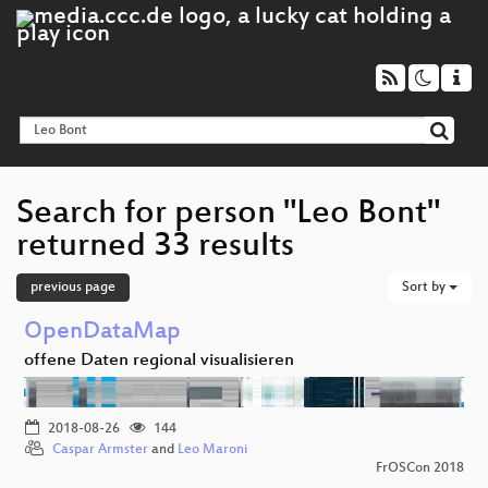
Search for person "Leo Bont"
returned 33 results
previous page
Sort by
OpenDataMap
offene Daten regional visualisieren
2018-08-26
144
Caspar Armster
and
Leo Maroni
FrOSCon 2018