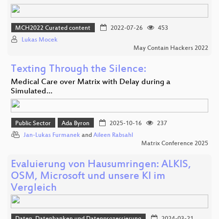
MCH2022 Curated content
2022-07-26
453
Lukas Mocek
May Contain Hackers 2022
Texting Through the Silence:
Medical Care over Matrix with Delay during a
Simulated…
Public Sector
Ada Byron
2025-10-16
237
Jan-Lukas Furmanek
and
Aileen Rabsahl
Matrix Conference 2025
Evaluierung von Hausumringen: ALKIS,
OSM, Microsoft und unsere KI im
Vergleich