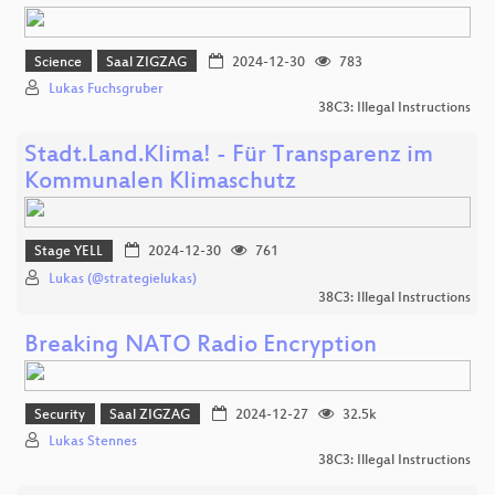
Science
Saal ZIGZAG
2024-12-30
783
Lukas Fuchsgruber
38C3: Illegal Instructions
Stadt.Land.Klima! - Für Transparenz im
Kommunalen Klimaschutz
Stage YELL
2024-12-30
761
Lukas (@strategielukas)
38C3: Illegal Instructions
Breaking NATO Radio Encryption
Security
Saal ZIGZAG
2024-12-27
32.5k
Lukas Stennes
38C3: Illegal Instructions