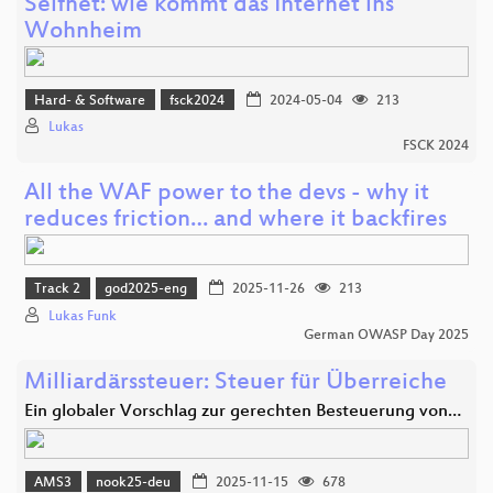
Selfnet: wie kommt das Internet ins
Wohnheim
Hard- & Software
fsck2024
2024-05-04
213
Lukas
FSCK 2024
All the WAF power to the devs - why it
reduces friction… and where it backfires
Track 2
god2025-eng
2025-11-26
213
Lukas Funk
German OWASP Day 2025
Milliardärssteuer: Steuer für Überreiche
Ein globaler Vorschlag zur gerechten Besteuerung von…
AMS3
nook25-deu
2025-11-15
678