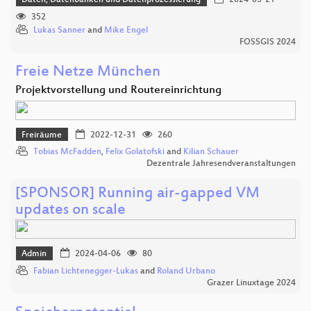
Daten, Datenbanken und Datenprozessierung
2024-03-21
352
Lukas Sanner
and
Mike Engel
FOSSGIS 2024
Freie Netze München
Projektvorstellung und Routereinrichtung
Freiräume
2022-12-31
260
Tobias McFadden
,
Felix Golatofski
and
Kilian Schauer
Dezentrale Jahresendveranstaltungen
[SPONSOR] Running air-gapped VM
updates on scale
Admin
2024-04-06
80
Fabian Lichtenegger-Lukas
and
Roland Urbano
Grazer Linuxtage 2024