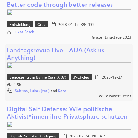
Better code through better releases
Entwicklung
Graz
2023-04-15
192
Lukas Resch
Grazer Linuxtage 2023
Landtagsrevue Live - AUA (Ask us
Anything)
Sendezentrum Bühne (Saal X 07)
39c3-deu
2025-12-27
1.5k
Sabrina
,
Lukas (veti)
and
Karo
39C3: Power Cycles
Digital Self Defense: Wie politische
Aktivist*innen ihre Privatsphäre schützen
Digitale Selbstverteidigung
2023-02-24
367