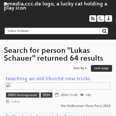
Search for person "Lukas
Schauer" returned 64 results
Sort by
next page
teaching an old libvirtd new tricks
D002 Vortragsraum
2024
2024-11-02
182
Lukas
Die Heilbronner Chaos Party 2024