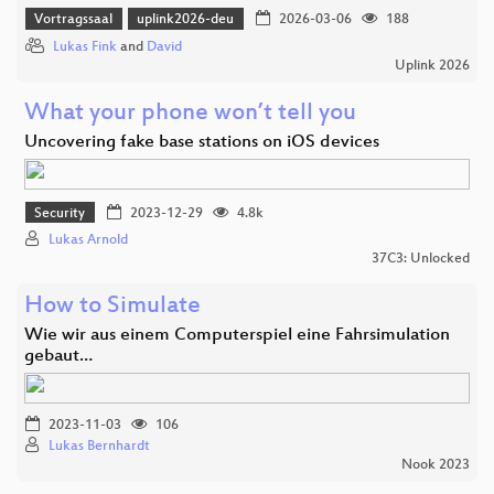
Vortragssaal
uplink2026-deu
2026-03-06
188
Lukas Fink
and
David
Uplink 2026
What your phone won’t tell you
Uncovering fake base stations on iOS devices
Security
2023-12-29
4.8k
Lukas Arnold
37C3: Unlocked
How to Simulate
Wie wir aus einem Computerspiel eine Fahrsimulation
gebaut…
2023-11-03
106
Lukas Bernhardt
Nook 2023