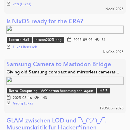
veti (Lukas)
NooK 2025
Is NixOS ready for the CRA?
Lecture Hall
nixcon2025-eng
2025-09-05
81
Lukas Beierlieb
NixCon 2025
Samsung Camera to Mastodon Bridge
Giving old Samsung compact and mirrorless cameras…
Retro-Computing - VAXination becoming cool again
HS 7
2025-08-16
143
Georg Lukas
FrOSCon 2025
GLAM zwischen LOD und ¯\_(ツ)_/¯.
Museumskritik für Hacker*innen