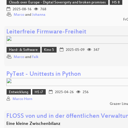
Clouds over Europe - Digital Soverignty and broken promises
HS 8
2025-08-16
768
Marco
and
Johanna
Fr
Leiterfreie Firmware-Freiheit
Hard- & Software
Kino 5
2025-05-09
347
Marco
and
Falk
PyTest - Unittests in Python
Entwicklung
HS i7
2025-04-26
256
Marco Horn
Grazer Lin
FLOSS von und in der öffentlichen Verwaltu
Eine kleine Zwischenbilanz