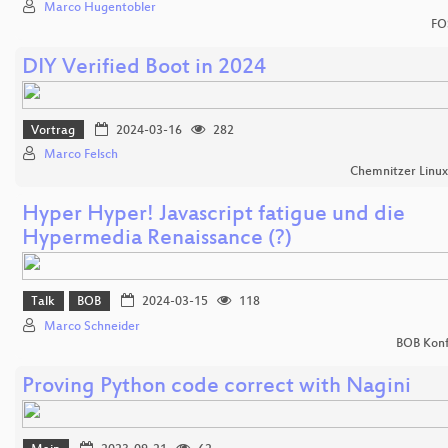
Marco Hugentobler
FO
DIY Verified Boot in 2024
Vortrag
2024-03-16
282
Marco Felsch
Chemnitzer Linu
Hyper Hyper! Javascript fatigue und die
Hypermedia Renaissance (?)
Talk
BOB
2024-03-15
118
Marco Schneider
BOB Konf
Proving Python code correct with Nagini