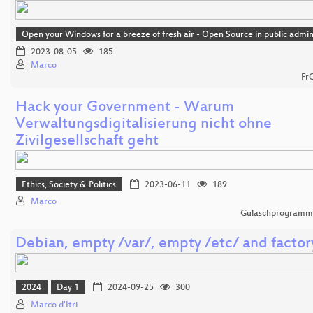
Open your Windows for a breeze of fresh air - Open Source in public admin
2023-08-05
185
Marco
Fr
Hack your Government - Warum
Verwaltungsdigitalisierung nicht ohne
Zivilgesellschaft geht
Ethics, Society & Politics
2023-06-11
189
Marco
Gulaschprogrammi
Debian, empty /var/, empty /etc/ and factor
2024
Day 1
2024-09-25
300
Marco d'Itri