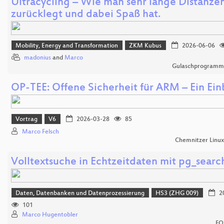
Ultracycling – Wie man sehr lange Distanze
zurücklegt und dabei Spaß hat.
Mobility, Energy and Transformation
ZKM Kubus
2026-06-06
madonius
and
Marco
Gulaschprogrammi
OP-TEE: Offene Sicherheit für ARM – Ein Ein
Vortrag
V6
2026-03-28
85
Marco Felsch
Chemnitzer Linu
Volltextsuche in Echtzeitdaten mit pg_searc
Daten, Datenbanken und Datenprozessierung
HS3 (ZHG 009)
2
101
Marco Hugentobler
FO