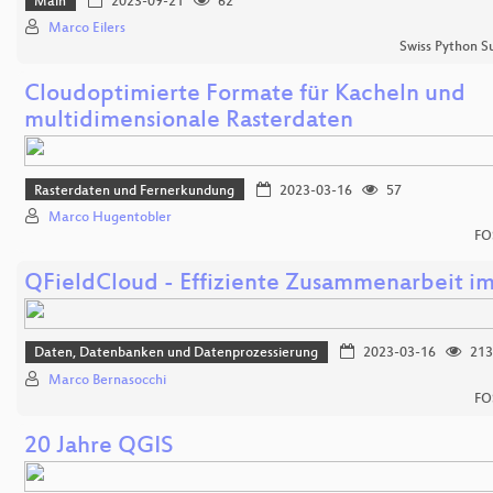
Main
2023-09-21
62
Marco Eilers
Swiss Python 
Cloudoptimierte Formate für Kacheln und
multidimensionale Rasterdaten
Rasterdaten und Fernerkundung
2023-03-16
57
Marco Hugentobler
FO
QFieldCloud - Effiziente Zusammenarbeit im
Daten, Datenbanken und Datenprozessierung
2023-03-16
213
Marco Bernasocchi
FO
20 Jahre QGIS