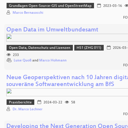
Grundlagen Open-Source-GIS und OpenStreetMap
2023-03-16
Marco Bernasocchi
FO
Open Data im Umweltbundesamt
Open Data, Datenschutz und Lizenzen
HS1 (ZHG 011)
2026-03-
233
Luise Quoß
and
Marco Hohmann
FO
Neue Geoperspektiven nach 10 Jahren digit
souveräne Softwareentwicklung am BfS
Praxisberichte
2024-03-22
58
Dr. Marco Lechner
FO
Developing the Next Generation Open Sour