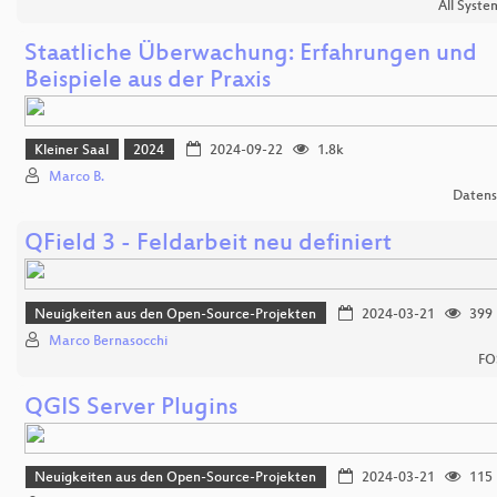
All Syste
Staatliche Überwachung: Erfahrungen und
Beispiele aus der Praxis
Kleiner Saal
2024
2024-09-22
1.8k
Marco B.
Datens
QField 3 - Feldarbeit neu definiert
Neuigkeiten aus den Open-Source-Projekten
2024-03-21
399
Marco Bernasocchi
FO
QGIS Server Plugins
Neuigkeiten aus den Open-Source-Projekten
2024-03-21
115