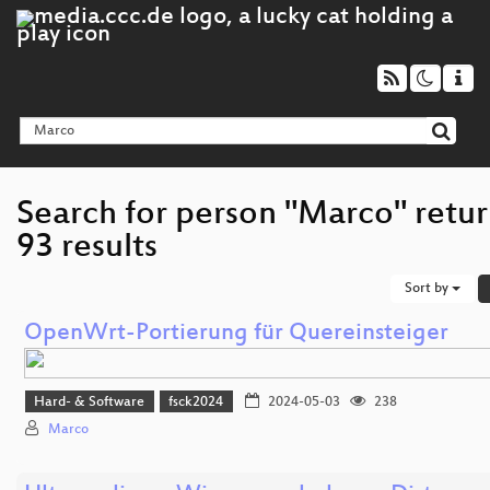
Search for person "Marco" retu
93 results
Sort by
OpenWrt-Portierung für Quereinsteiger
Hard- & Software
fsck2024
2024-05-03
238
Marco