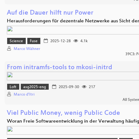
Auf die Dauer hilft nur Power
Herausforderungen für dezentrale Netzwerke aus Sicht de
Science
Fuse
2025-12-28
4.1k
Marco Wähner
39C3: P
From initramfs-tools to mkosi-initrd
Loft
asg2025-eng
2025-09-30
217
Marco d'Itri
All Syste
Viel Public Money, wenig Public Code
Woran Freie Softwareentwicklung in der Verwaltung häufi