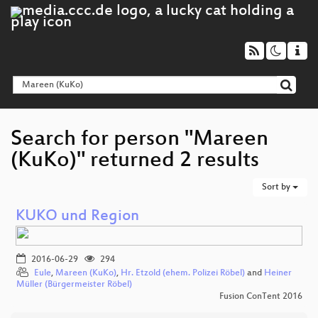
Search for person "Mareen
(KuKo)" returned 2 results
Sort by
KUKO und Region
2016-06-29
294
Eule
,
Mareen (KuKo)
,
Hr. Etzold (ehem. Polizei Röbel)
and
Heiner
Müller (Bürgermeister Röbel)
Fusion ConTent 2016