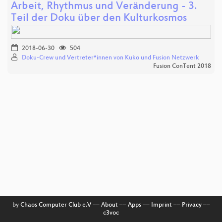
Arbeit, Rhythmus und Veränderung - 3.
Teil der Doku über den Kulturkosmos
2018-06-30
504
Doku-Crew und Vertreter*innen von Kuko und Fusion Netzwerk
Fusion ConTent 2018
by
Chaos Computer Club e.V
––
About
––
Apps
––
Imprint
––
Privacy
––
c3voc