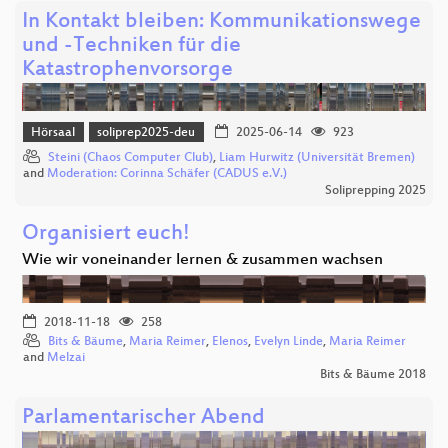
In Kontakt bleiben: Kommunikationswege
und -Techniken für die
Katastrophenvorsorge
Hörsaal
soliprep2025-deu
2025-06-14
923
Steini (Chaos Computer Club)
,
Liam Hurwitz (Universität Bremen)
and
Moderation: Corinna Schäfer (CADUS e.V.)
Soliprepping 2025
Organisiert euch!
Wie wir voneinander lernen & zusammen wachsen
2018-11-18
258
Bits & Bäume
,
Maria Reimer
,
Elenos
,
Evelyn Linde
,
Maria Reimer
and
Melzai
Bits & Bäume 2018
Parlamentarischer Abend