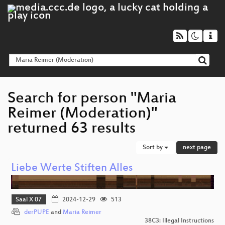
Search for person "Maria
Reimer (Moderation)"
returned 63 results
Sort by
next page
Liebe Werte Stiften Alles
Saal X 07
2024-12-29
513
derPUPE
and
Maria Reimer
38C3: Illegal Instructions