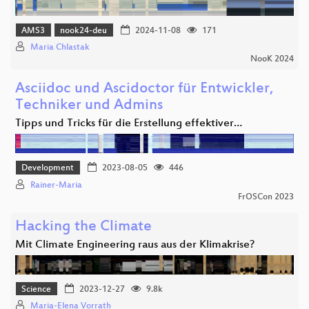
AMS3
nook24-deu
2024-11-08
171
Maria Chlastak
NooK 2024
Asciidoc und Ascidoctor für Entwickler,
Techniker und Admins
Tipps und Tricks für die Erstellung effektiver…
Development
2023-08-05
446
Rainer-Maria
FrOSCon 2023
Hacking the Climate
Mit Climate Engineering raus aus der Klimakrise?
Science
2023-12-27
9.8k
Maria-Elena Vorrath