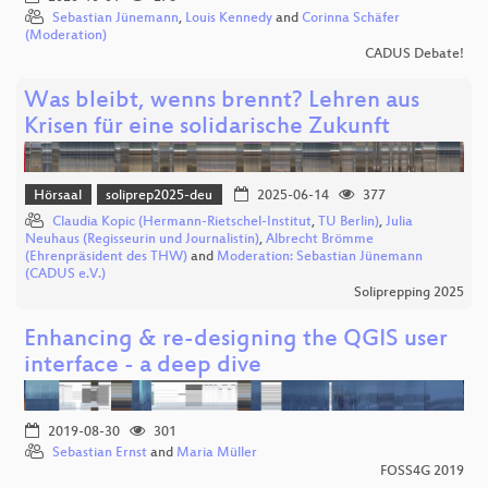
Sebastian Jünemann
,
Louis Kennedy
and
Corinna Schäfer
(Moderation)
CADUS Debate!
Was bleibt, wenns brennt? Lehren aus
Krisen für eine solidarische Zukunft
Hörsaal
soliprep2025-deu
2025-06-14
377
Claudia Kopic (Hermann-Rietschel-Institut
,
TU Berlin)
,
Julia
Neuhaus (Regisseurin und Journalistin)
,
Albrecht Brömme
(Ehrenpräsident des THW)
and
Moderation: Sebastian Jünemann
(CADUS e.V.)
Soliprepping 2025
Enhancing & re-designing the QGIS user
interface - a deep dive
2019-08-30
301
Sebastian Ernst
and
Maria Müller
FOSS4G 2019