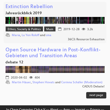
Extinction Rebellion
Jahresrückblick 2019
Ethics, Society & Politics
Main
2019-12-28
3.2k
Maria
,
Lu Yen Roloff
and
sina
36C3: Resource Exhaustion
Open Source Hardware in Post-Konflikt-
Gebieten und Transition Areas
debate 12
2020-04-02
404
Martin Häuer
,
Stephen Hovats
and
Corinna Schäfer (Moderation)
CADUS Debate!
next page
by
Chaos Computer Club e.V
––
About
––
Apps
––
Imprint
––
Privacy
––