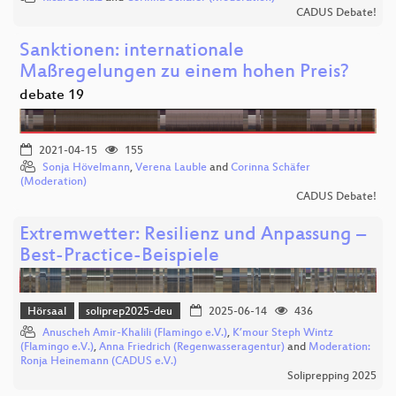
CADUS Debate!
Sanktionen: internationale
Maßregelungen zu einem hohen Preis?
debate 19
2021-04-15
155
Sonja Hövelmann
,
Verena Lauble
and
Corinna Schäfer
(Moderation)
CADUS Debate!
Extremwetter: Resilienz und Anpassung –
Best-Practice-Beispiele
Hörsaal
soliprep2025-deu
2025-06-14
436
Anuscheh Amir-Khalili (Flamingo e.V.)
,
K’mour Steph Wintz
(Flamingo e.V.)
,
Anna Friedrich (Regenwasseragentur)
and
Moderation:
Ronja Heinemann (CADUS e.V.)
Soliprepping 2025