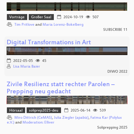
Vorträge
Großer Saal
2024-10-19
507
Tim Pritlove
and
Maria Lorenz-Bokelberg
SUBSCRIBE 11
Digital Transformations in Art
2022-05-05
45
Lisa Maria Baier
DIWO 2022
Zivile Resilienz statt rechter Parolen –
Prepping neu gedacht
Hörsaal
soliprep2025-deu
2025-06-14
539
Miro Dittrich (CeMAS)
,
Julia Ziegler (apabiz)
,
Fatma Kar (Polylux
e.V.)
and
Moderation: Elliver
Soliprepping 2025