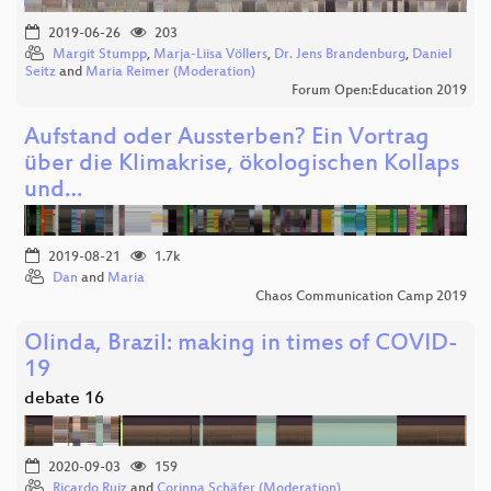
2019-06-26
203
Margit Stumpp
,
Marja-Liisa Völlers
,
Dr. Jens Brandenburg
,
Daniel
Seitz
and
Maria Reimer (Moderation)
Forum Open:Education 2019
Aufstand oder Aussterben? Ein Vortrag
über die Klimakrise, ökologischen Kollaps
und…
2019-08-21
1.7k
Dan
and
Maria
Chaos Communication Camp 2019
Olinda, Brazil: making in times of COVID-
19
debate 16
2020-09-03
159
Ricardo Ruiz
and
Corinna Schäfer (Moderation)