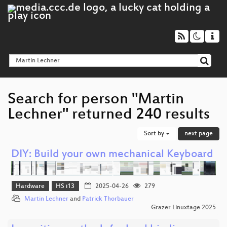
Search for person "Martin
Lechner" returned 240 results
Sort by
next page
DIY: Build your own mechanical Keyboard
Hardware
HS i13
2025-04-26
279
Martin Lechner
and
Patrick Thorbauer
Grazer Linuxtage 2025