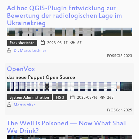
Ad hoc QGIS-Plugin Entwicklung zur
Bewertung der radiologischen Lage im
Ukrainekrieg
Praxisberichte
2023-03-17
67
Dr. Marco Lechner
FOSSGIS 2023
OpenVox
das neue Puppet Open Source
System Administration
HS 3
2025-08-16
268
Martin Alfke
FrOSCon 2025
The Well Is Poisoned — Now What Shall
We Drink?