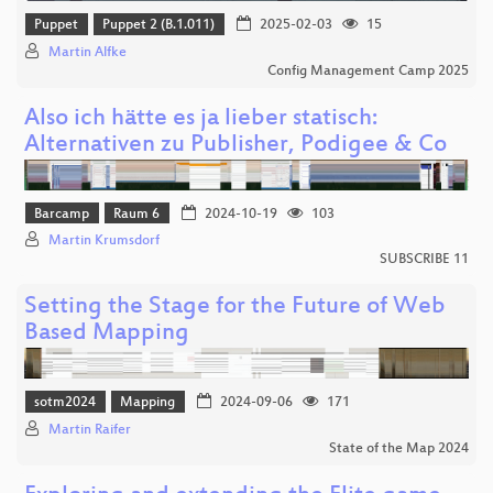
Puppet
Puppet 2 (B.1.011)
2025-02-03
15
Martin Alfke
Config Management Camp 2025
Also ich hätte es ja lieber statisch:
Alternativen zu Publisher, Podigee & Co
Barcamp
Raum 6
2024-10-19
103
Martin Krumsdorf
SUBSCRIBE 11
Setting the Stage for the Future of Web
Based Mapping
sotm2024
Mapping
2024-09-06
171
Martin Raifer
State of the Map 2024