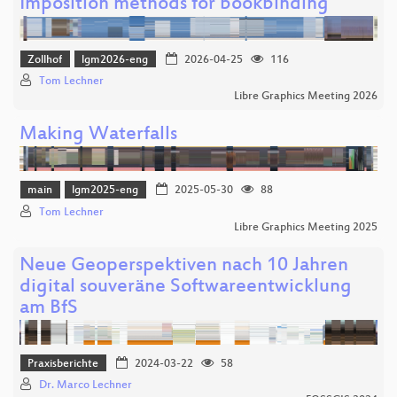
Imposition methods for bookbinding
Zollhof
lgm2026-eng
2026-04-25
116
Tom Lechner
Libre Graphics Meeting 2026
Making Waterfalls
main
lgm2025-eng
2025-05-30
88
Tom Lechner
Libre Graphics Meeting 2025
Neue Geoperspektiven nach 10 Jahren
digital souveräne Softwareentwicklung
am BfS
Praxisberichte
2024-03-22
58
Dr. Marco Lechner