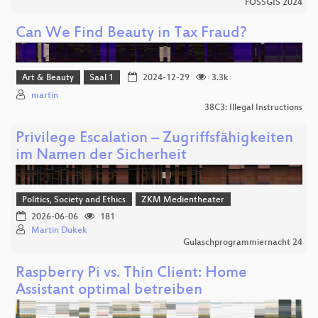
FOSSGIS 2024
Can We Find Beauty in Tax Fraud?
Art & Beauty
Saal 1
2024-12-29
3.3k
martin
38C3: Illegal Instructions
Privilege Escalation – Zugriffsfähigkeiten
im Namen der Sicherheit
Politics, Society and Ethics
ZKM Medientheater
2026-06-06
181
Martin Dukek
Gulaschprogrammiernacht 24
Raspberry Pi vs. Thin Client: Home
Assistant optimal betreiben