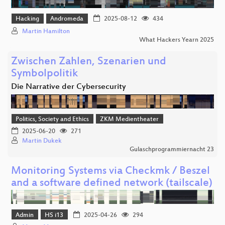
Hacking
Andromeda
2025-08-12
434
Martin Hamilton
What Hackers Yearn 2025
Zwischen Zahlen, Szenarien und
Symbolpolitik
Die Narrative der Cybersecurity
Politics, Society and Ethics
ZKM Medientheater
2025-06-20
271
Martin Dukek
Gulaschprogrammiernacht 23
Monitoring Systems via Checkmk / Beszel
and a software defined network (tailscale)
Admin
HS i13
2025-04-26
294