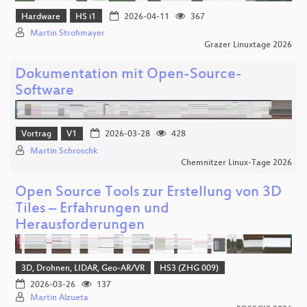
Hardware
HS i1
2026-04-11
367
Martin Strohmayer
Grazer Linuxtage 2026
Dokumentation mit Open-Source-
Software
Vortrag
V1
2026-03-28
428
Martin Schroschk
Chemnitzer Linux-Tage 2026
Open Source Tools zur Erstellung von 3D
Tiles – Erfahrungen und
Herausforderungen
3D, Drohnen, LIDAR, Geo-AR/VR
HS3 (ZHG 009)
2026-03-26
137
Martin Alzueta