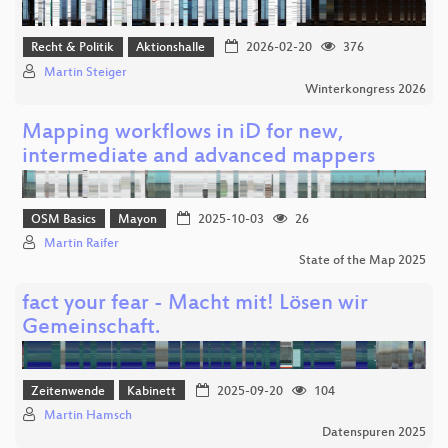
Recht & Politik
Aktionshalle
2026-02-20
376
Martin Steiger
Winterkongress 2026
Mapping workflows in iD for new,
intermediate and advanced mappers
OSM Basics
Mayon
2025-10-03
26
Martin Raifer
State of the Map 2025
fact your fear - Macht mit! Lösen wir
Gemeinschaft.
Zeitenwende
Kabinett
2025-09-20
104
Martin Hamsch
Datenspuren 2025