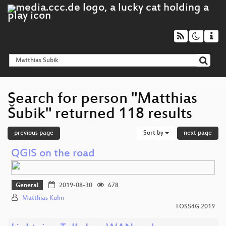
Search for person "Matthias
Šubik" returned 118 results
previous page
Sort by
next page
QGIS on the road
General
2019-08-30
678
Matthias Kuhn
FOSS4G 2019