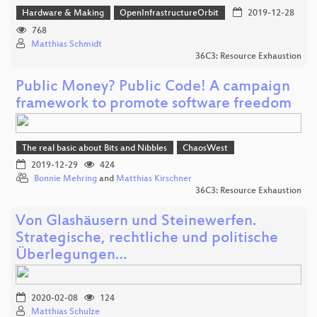
Hardware & Making
OpenInfrastructureOrbit
2019-12-28
768
Matthias Schmidt
36C3: Resource Exhaustion
Public Money? Public Code! A campaign
framework to promote software freedom
The real basic about Bits and Nibbles
ChaosWest
2019-12-29
424
Bonnie Mehring
and
Matthias Kirschner
36C3: Resource Exhaustion
Von Glashäusern und Steinewerfen.
Strategische, rechtliche und politische
Überlegungen…
2020-02-08
124
Matthias Schulze