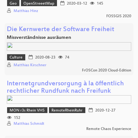
Geo
OpenStreeetMap
2020-03-12
145
Matthias Hinz
FOSSGIS 2020
Die Kernwerte der Software Freiheit
Missverständnisse ausräumen
Culture
2020-08-23
74
Matthias Kirschner
FrOSCon 2020 Cloud-Edition
Internetgrundversorgung à la öffentlich
rechtlicher Rundfunk nach Freifunk
MON r3s Rhein VHS
RemoteRheinRuhr
2020-12-27
152
Matthias Schmidt
Remote Chaos Experience