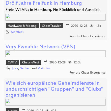
Drölf Jahre Freifunk in Hamburg
Freie WLANs in Hamburg. Ein Rückblick und Ausblick
Hardware & Making
ChaosTrawler
2020-12-28
1.3k
Matthias
Remote Chaos Experience
Very Pwnable Network (VPN)
CWTV
Chaos-West
2020-12-28
12.0k
jiska
,
Gerbert
and
Matthias
Remote Chaos Experience
Wie sich europäische Geheimdienste in
undurchsichtigen "Gruppen" und "Clubs"
organisieren