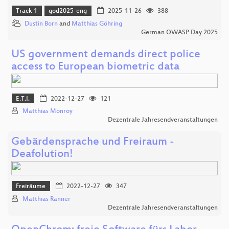
Track 1
god2025-eng
2025-11-26
388
Dustin Born
and
Matthias Göhring
German OWASP Day 2025
US government demands direct police
access to European biometric data
E.T.I.
2022-12-27
121
Matthias Monroy
Dezentrale Jahresendveranstaltungen
Gebärdensprache und Freiraum -
Deafolution!
Freiräume
2022-12-27
347
Matthias Ranner
Dezentrale Jahresendveranstaltungen