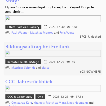
Story?
Open-Source investigating Tareq Ben Zeyad Brigade
and their…
Ethics, Politics & Society
2023-12-30
1.5k
Paul Wagner
,
Matthias Monroy
and
Felix Weiss
37C3: Unlocked
Bildungsauftrag bei Freifunk
RemoteRheinRuhrStage
2021-12-27
55
Matthias Schmidt
and
plaste
rC3 NOWHERE
CCC-Jahresrückblick
CCC & Community
One
2025-12-28
87.5k
Constanze Kurz
,
khaleesi
,
Matthias Marx
,
Linus Neumann
and