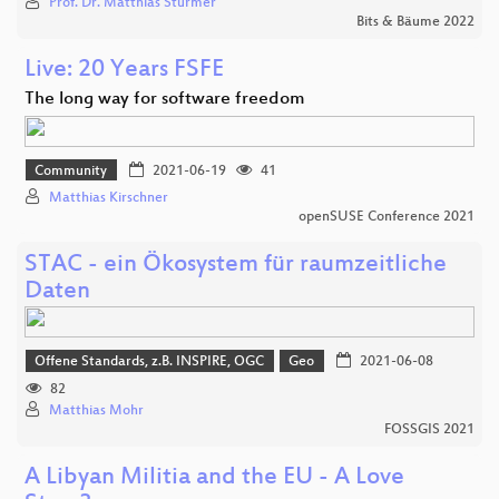
Prof. Dr. Matthias Stürmer
Bits & Bäume 2022
Live: 20 Years FSFE
The long way for software freedom
Community
2021-06-19
41
Matthias Kirschner
openSUSE Conference 2021
STAC - ein Ökosystem für raumzeitliche
Daten
Offene Standards, z.B. INSPIRE, OGC
Geo
2021-06-08
82
Matthias Mohr
FOSSGIS 2021
A Libyan Militia and the EU - A Love