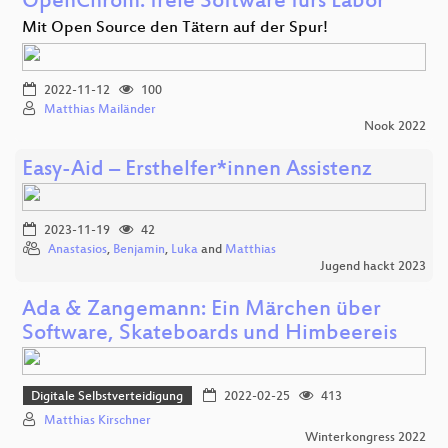
OpenChrom: freie Software fürs Labor
Mit Open Source den Tätern auf der Spur!
2022-11-12
100
Matthias Mailänder
Nook 2022
Easy-Aid – Ersthelfer*innen Assistenz
2023-11-19
42
Anastasios
,
Benjamin
,
Luka
and
Matthias
Jugend hackt 2023
Ada & Zangemann: Ein Märchen über
Software, Skateboards und Himbeereis
Digitale Selbstverteidigung
2022-02-25
413
Matthias Kirschner
Winterkongress 2022