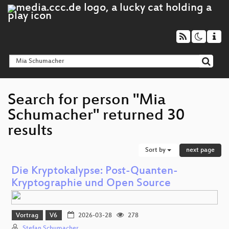
Search for person "Mia
Schumacher" returned 30
results
Sort by
next page
Die Kryptokalypse: Post-Quanten-
Kryptographie und Open Source
Vortrag
V6
2026-03-28
278
Stefan Schumacher