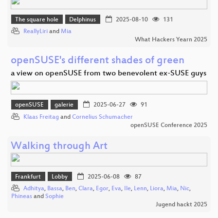
The square hole
Delphinus
2025-08-10
131
ReallyLiri
and
Mia
What Hackers Yearn 2025
openSUSE's different shades of green
a view on openSUSE from two benevolent ex-SUSE guys
openSUSE
galerie
2025-06-27
91
Klaas Freitag
and
Cornelius Schumacher
openSUSE Conference 2025
Walking through Art
Frankfurt
Lobby
2025-06-08
87
Adhitya
,
Bassa
,
Ben
,
Clara
,
Egor
,
Eva
,
Ile
,
Lenn
,
Liora
,
Mia
,
Nic
,
Phineas
and
Sophie
Jugend hackt 2025