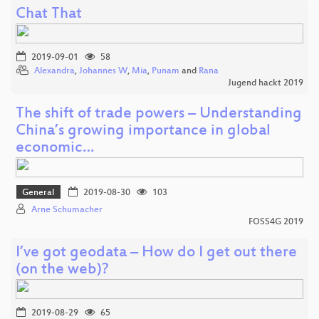
Chat That
2019-09-01
58
Alexandra
,
Johannes W
,
Mia
,
Punam
and
Rana
Jugend hackt 2019
The shift of trade powers – Understanding
China’s growing importance in global
economic…
General
2019-08-30
103
Arne Schumacher
FOSS4G 2019
I’ve got geodata – How do I get out there
(on the web)?
2019-08-29
65