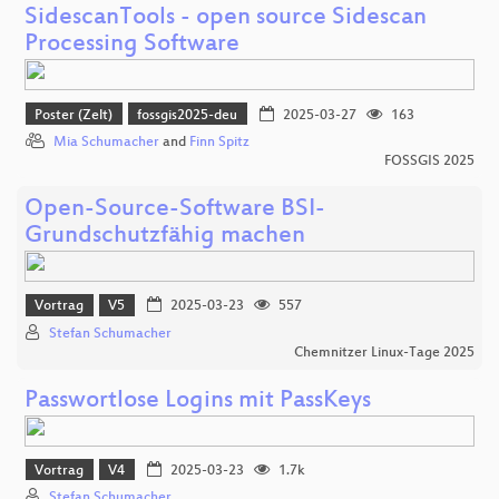
SidescanTools - open source Sidescan
Processing Software
Poster (Zelt)
fossgis2025-deu
2025-03-27
163
Mia Schumacher
and
Finn Spitz
FOSSGIS 2025
Open-Source-Software BSI-
Grundschutzfähig machen
Vortrag
V5
2025-03-23
557
Stefan Schumacher
Chemnitzer Linux-Tage 2025
Passwortlose Logins mit PassKeys
Vortrag
V4
2025-03-23
1.7k
Stefan Schumacher