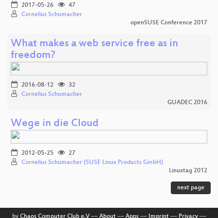
2017-05-26
47
Cornelius Schumacher
openSUSE Conference 2017
What makes a web service free as in
freedom?
2016-08-12
32
Cornelius Schumacher
GUADEC 2016
Wege in die Cloud
2012-05-25
27
Cornelius Schumacher (SUSE Linux Products GmbH)
Linuxtag 2012
next page
by
Chaos Computer Club e.V
––
About
––
Apps
––
Imprint
––
Privacy
––