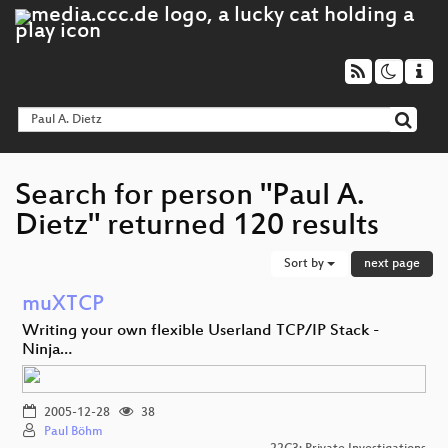
Search for person "Paul A.
Dietz" returned 120 results
Sort by
next page
muXTCP
Writing your own flexible Userland TCP/IP Stack -
Ninja…
2005-12-28
38
Paul Böhm