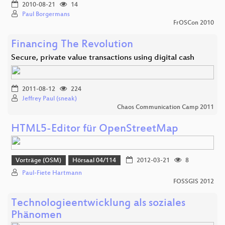
2010-08-21
14
Paul Borgermans
FrOSCon 2010
Financing The Revolution
Secure, private value transactions using digital cash
2011-08-12
224
Jeffrey Paul (sneak)
Chaos Communication Camp 2011
HTML5-Editor für OpenStreetMap
Vorträge (OSM)
Hörsaal 04/114
2012-03-21
8
Paul-Fiete Hartmann
FOSSGIS 2012
Technologieentwicklung als soziales
Phänomen