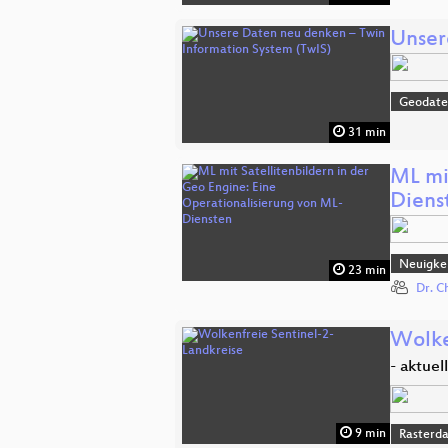
Unser
Geodat
31 min
ML mi
Diens
Neuigkei
23 min
Dr. C
Wolke
- aktuel
9 min
Rasterd