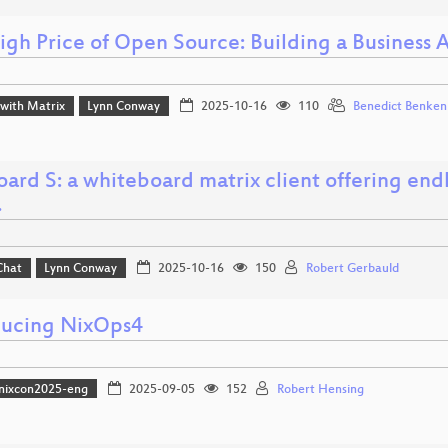
igh Price of Open Source: Building a Business 
 with Matrix
Lynn Conway
2025-10-16
110
Benedict Benken
rd S: a whiteboard matrix client offering endles
…
Chat
Lynn Conway
2025-10-16
150
Robert Gerbauld
ducing NixOps4
nixcon2025-eng
2025-09-05
152
Robert Hensing