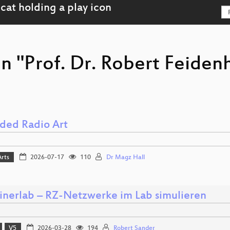
n "Prof. Dr. Robert Feiden
ded Radio Art
Arts
2026-07-17
110
Dr Magz Hall
inerlab – RZ-Netzwerke im Lab simulieren
V5
2026-03-28
194
Robert Sander