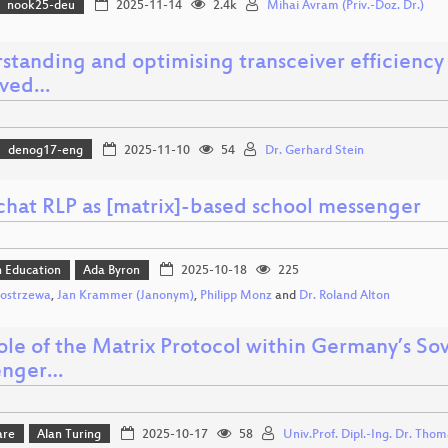
nook25-deu
2025-11-14
2.4k
Mihai Avram (Priv.-Doz. Dr.)
tanding and optimising transceiver efficiency 
oved…
denog17-eng
2025-11-10
54
Dr. Gerhard Stein
chat RLP as [matrix]-based school messenger
n Education
Ada Byron
2025-10-18
225
Kostrzewa
,
Jan Krammer (Janonym)
,
Philipp Monz
and
Dr. Roland Alton
ole of the Matrix Protocol within Germany’s S
enger…
are
Alan Turing
2025-10-17
58
Univ.Prof. Dipl.-Ing. Dr. Tho