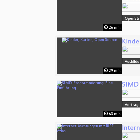
OpenSt
26 min
Kinde
Ausbildu
29 min
SIMD-
Vortrag
63 min
Inter