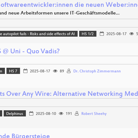
Softwareentwickler:innen die neuen Weber:in
und neue Arbeitsformen unsere IT-Geschäftsmodelle…
autopilot fails - Risks and side effects of AI
HS 1/2
2025-08-17
5
 @ Uni - Quo Vadis?
on
HS 7
2025-08-17
89
Dr. Christoph Zimmermann
ts Over Any Wire: Alternative Networking Med
Delphinus
2025-08-10
191
Robert Sheehy
nde Bürgersteige