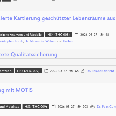
sierte Kartierung geschützter Lebensräume au
tliche Analysen und Modelle
HS4 (ZHG 008)
2026-03-27
68
hristopher Frank
,
Dr. Alexander Willner
and
Kröber
tete Qualitätssicherung
reetMap
HS3 (ZHG 009)
2026-03-27
65
Dr. Roland Olbricht
ng mit MOTIS
und Mobilität
HS3 (ZHG 009)
2026-03-27
203
Dr. Felix Gün