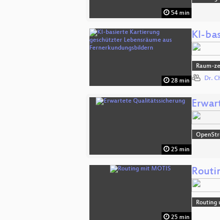
54 min
KI-ba
Raum-zei
Dr. C
28 min
Erwar
OpenSt
25 min
Routi
Routing 
25 min