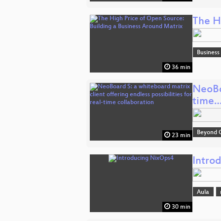
The H
Business
36 min
NeoBoa
time
Beyond 
23 min
Intro
Aula
30 min