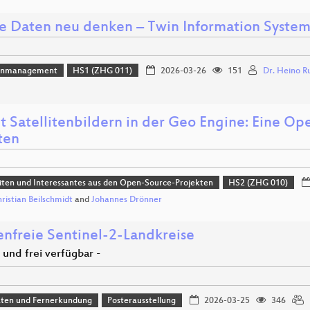
e Daten neu denken – Twin Information System
enmanagement
HS1 (ZHG 011)
2026-03-26
151
Dr. Heino R
t Satellitenbildern in der Geo Engine: Eine Op
ten
ten und Interessantes aus den Open-Source-Projekten
HS2 (ZHG 010)
hristian Beilschmidt
and
Johannes Drönner
nfreie Sentinel-2-Landkreise
l und frei verfügbar -
aten und Fernerkundung
Posterausstellung
2026-03-25
346