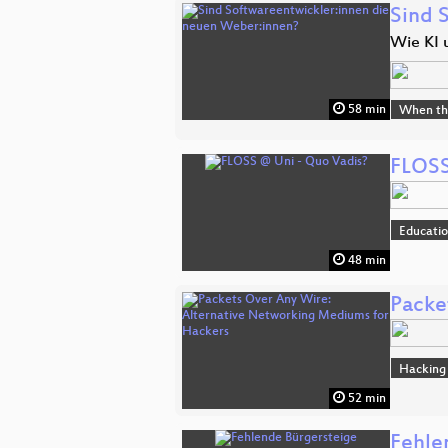
Sind 
Wie KI 
58 min
When the 
FLOSS
Educati
48 min
Packe
Hacking
52 min
Fehle