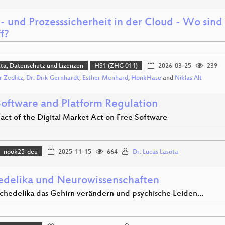
- und Prozesssicherheit in der Cloud - Wo sin
f?
ta, Datenschutz und Lizenzen
HS1 (ZHG 011)
2026-03-25
239
r Zedlitz
,
Dr. Dirk Gernhardt
,
Esther Menhard
,
HonkHase
and
Niklas Alt
Software and Platform Regulation
act of the Digital Market Act on Free Software
nook25-deu
2025-11-15
664
Dr. Lucas Lasota
edelika und Neurowissenschaften
chedelika das Gehirn verändern und psychische Leiden…