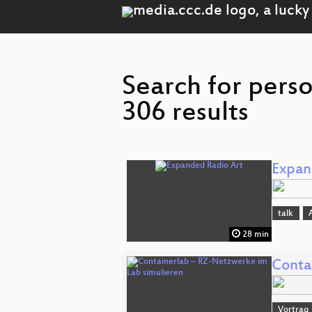
Search for perso
306 results
Expan
talk
28 min
Conta
Vortrag