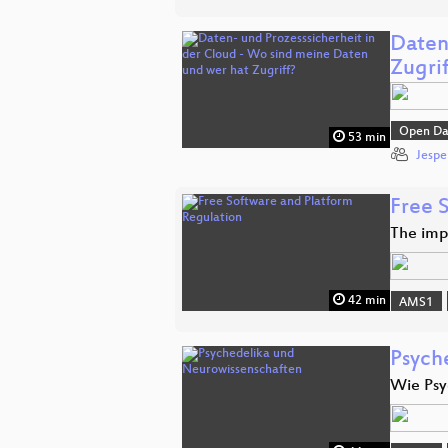
Daten
Zugrif
Open Da
53 min
Jespe
Free 
The imp
42 min
AMS1
Psych
Wie Psy