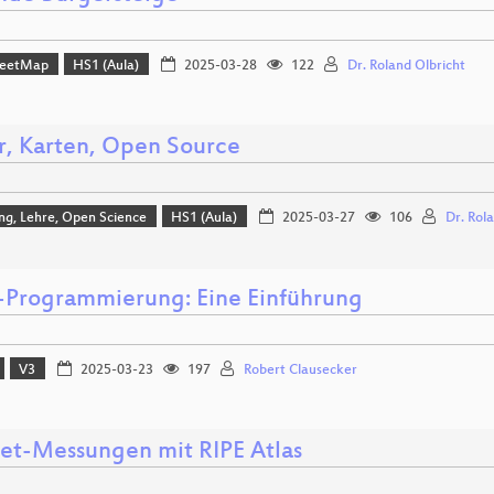
reetMap
HS1 (Aula)
2025-03-28
122
Dr. Roland Olbricht
r, Karten, Open Source
ng, Lehre, Open Science
HS1 (Aula)
2025-03-27
106
Dr. Rol
Programmierung: Eine Einführung
V3
2025-03-23
197
Robert Clausecker
net-Messungen mit RIPE Atlas