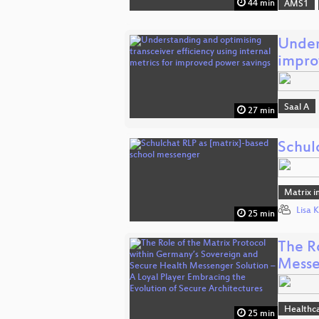
44 min
AMS1
Unders
impr
Saal A
27 min
Schul
Matrix i
Lisa 
25 min
The R
Mess
Healthc
25 min