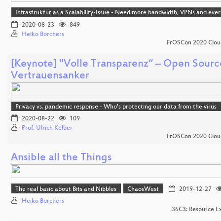
Infrastruktur as a Scalability-Issue - Need more bandwidth, VPNs and eve
2020-08-23
849
Heiko Borchers
FrOSCon 2020 Clou
[Keynote] "Volle Transparenz“ – Open Source
Vertrauensanker
Privacy vs. pandemic response - Who's protecting our data from the virus
2020-08-22
109
Prof. Ulrich Kelber
FrOSCon 2020 Clou
Ansible all the Things
The real basic about Bits and Nibbles
ChaosWest
2019-12-27
Heiko Borchers
36C3: Resource E