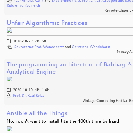
(DJ) Arnold
,
Karin
and
Expert*innen u. a. Prof. Dr. Dr. Groupon und Rado
Rafgier von Schleich
Remote Chaos Ex
Unfair Algorithmic Practices
2020-10-29
58
Sekretariat Prof. Wendehorst
and
Christiane Wendehorst
PrivacyW
The programming architecture of Babbage's
Analytical Engine
2020-10-10
1.4k
Prof. Dr. Raul Rojas
Vintage Computing Festival Be
Ansible all the Things
No, i don't want to install Jitsi the 100th time by hand