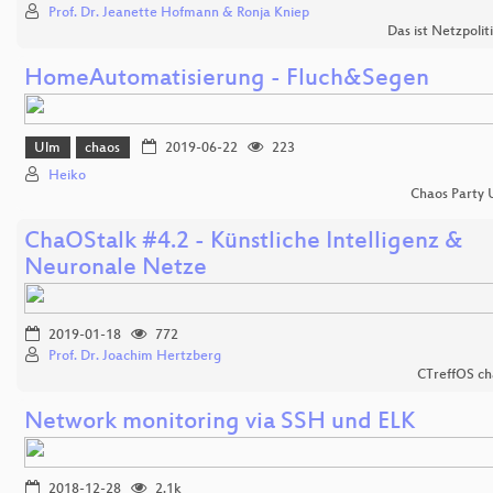
Prof. Dr. Jeanette Hofmann & Ronja Kniep
Das ist Netzpolit
HomeAutomatisierung - Fluch&Segen
Ulm
chaos
2019-06-22
223
Heiko
Chaos Party 
ChaOStalk #4.2 - Künstliche Intelligenz &
Neuronale Netze
2019-01-18
772
Prof. Dr. Joachim Hertzberg
CTreffOS ch
Network monitoring via SSH und ELK
2018-12-28
2.1k