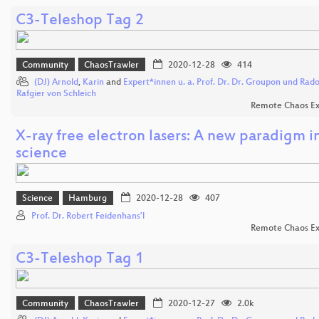
C3-Teleshop Tag 2
Community
ChaosTrawler
2020-12-28
414
(DJ) Arnold
,
Karin
and
Expert*innen u. a. Prof. Dr. Dr. Groupon und Rado
Rafgier von Schleich
Remote Chaos Ex
X-ray free electron lasers: A new paradigm i
science
Science
Hamburg
2020-12-28
407
Prof. Dr. Robert Feidenhans’l
Remote Chaos Ex
C3-Teleshop Tag 1
Community
ChaosTrawler
2020-12-27
2.0k