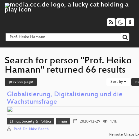
Search for person "Prof. Heiko
Hamann" returned 66 results
previous page
Sort by
n
Globalisierung, Digitalisierung und die
Wachstumsfrage
Ethics, Society & Politics
main
2020-12-29
1.1k
Prof. Dr. Niko Paech
Remote Chaos Ex