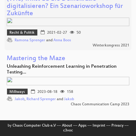
digitalisieren? Ein Szenarioworkshop für
Zukünfte
Recht & Politik
2021-02-27
50
Ramona Sprenger
and
Anna Boos
Winterkongress 2021
Mastering the Maze
Unleashing Reinforcement Learning in Penetration
Testing…
Milliways
2023-08-18
158
Jakob
,
Richard Sprenger
and
Jakob
Chaos Communication Camp 2023
by
Chaos Computer Club e.V
––
About
––
Apps
––
Imprint
––
Privacy
––
c3voc