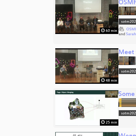
OSMF
sotm20
OSMF
60 min
and
Sara
Meet 
sotm20
48 min
Some 
sotm20
25 min