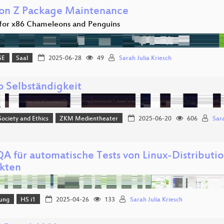
 on Z Package Maintenance
or x86 Chameleons and Penguins
SE
Saal
2025-06-28
49
Sarah Julia Kriesch
 Selbständigkeit
 Society and Ethics
ZKM Medientheater
2025-06-20
606
Sar
A für automatische Tests von Linux-Distributi
kten
lung
HS i1
2025-04-26
133
Sarah Julia Kriesch