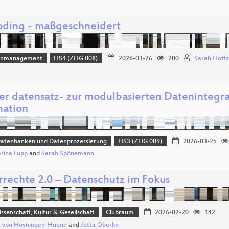
ding - maßgeschneidert
enmanagement
HS4 (ZHG 008)
2026-03-26
200
Sarah Hoff
er datensatz- zur modulbasierten Datenintegr
ation
Datenbanken und Datenprozessierung
HS3 (ZHG 009)
2026-03-25
rina Lupp
and
Sarah Spönemann
rrechte 2.0 – Datenschutz im Fokus
issenschaft, Kultur & Gesellschaft
Clubraum
2026-02-20
142
h von Hoyningen-Huene
and
Jutta Oberlin