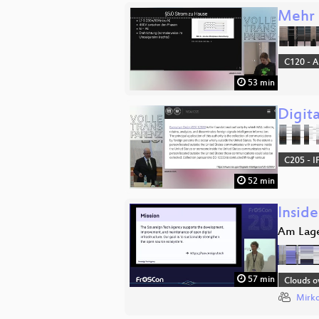
Mehr 
C120 - 
53 min
Digita
C205 - I
52 min
Insid
Am Lage
57 min
Clouds o
Mirko