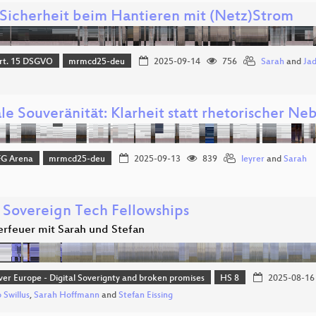
Sicherheit beim Hantieren mit (Netz)Strom
Art. 15 DSGVO
mrmcd25-deu
2025-09-14
756
Sarah
and
Ja
le Souveränität: Klarheit statt rhetorischer N
FG Arena
mrmcd25-deu
2025-09-13
839
leyrer
and
Sarah
e Sovereign Tech Fellowships
rfeuer mit Sarah und Stefan
ver Europe - Digital Soverignty and broken promises
HS 8
2025-08-16
 Swillus
,
Sarah Hoffmann
and
Stefan Eissing