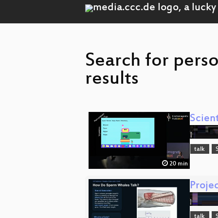
Search for pers
results
Scient
talk
20 min
Proje
talk