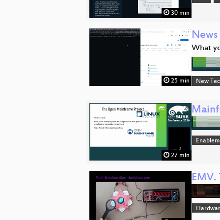
30 min
News 
What yo
25 min
New Tec
Mainf
Enablem
27 min
EMV. T
Hardwar