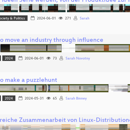
Ideen Serie werden, von der Produktidee zur 
ociety & Politics
2024-06-01
271
Sarah
o move an industry through influence
2024
2024-06-01
73
Sarah Novotny
o make a puzzlehunt
2024
2024-05-31
65
Sarah Binney
greiche Zusammenarbeit von Linux-Distributio