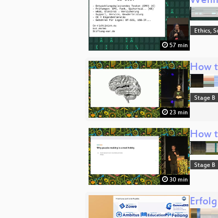
Wenn 
Ethics, S
57 min
How t
Stage B
23 min
How t
Stage B
30 min
Erfol