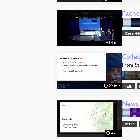
Fäche
Rhein-N
4 min
Colla
From St
22 min
Talk
News
Berlin
4 min