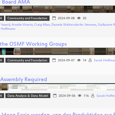
 Board AMA
24
Community and Foundation
2024-09-08
20
 board
,
Arnalie Vicario
,
Craig Allan
,
Daniela Waltersdorfer Jimenez
,
Guillaume R
h Hoffmann
the OSMF Working Groups
24
Community and Foundation
2024-09-07
14
Sarah Hoffma
Assembly Required
24
Data Analysis & Data Model
2024-09-06
116
Sarah Hoff