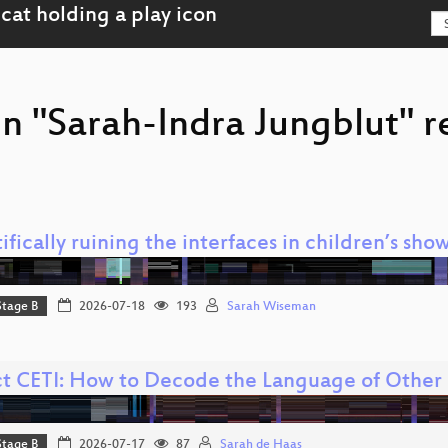
on "Sarah-Indra Jungblut" 
ifically ruining the interfaces in children’s sho
Stage B
2026-07-18
193
Sarah Wiseman
ct CETI: How to Decode the Language of Other
Stage B
2026-07-17
87
Sarah de Haas