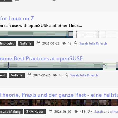
for Linux on Z
u can use with openSUSE and other Linux…
hnologies
Gallerie
2026-06-26
43
Sarah Julia Kriesch
rame Best Practices at openSUSE
ent
Gallerie
2026-06-26
40
Sarah Julia Kriesch
heorie, Praxis und der ganze Rest - eine Fallst
e and Making
ZKM Kubus
2026-06-05
493
Sarah
and
chris