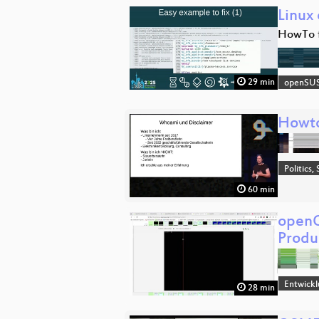
Linux
HowTo f
29 min
openSU
Howto
Politics,
60 min
openQ
Produ
Entwick
28 min