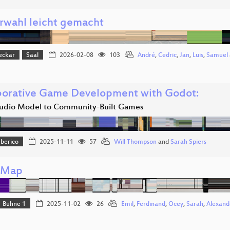
rwahl leicht gemacht
eckar
Saal
2026-02-08
103
André
,
Cedric
,
Jan
,
Luis
,
Samuel
borative Game Development with Godot:
udio Model to Community-Built Games
Iberico
2025-11-11
57
Will Thompson
and
Sarah Spiers
 Map
Bühne 1
2025-11-02
26
Emil
,
Ferdinand
,
Ocey
,
Sarah
,
Alexand