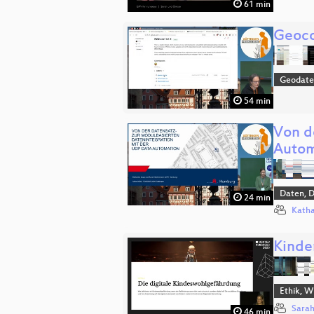
61 min
Geoco
Geodat
54 min
Von d
Autom
Daten, 
24 min
Katha
Kinde
Ethik, W
Sara
46 min