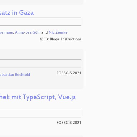
atz in Gaza
ünemann
,
Anna-Lea Göhl
and
Nic Zemke
38C3: Illegal Instructions
FOSSGIS 2021
ebastian Bechtold
k mit TypeScript, Vue.js
FOSSGIS 2021