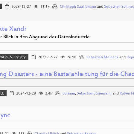
2023-12-27
16.6k
Christoph Saatjohann
and
Sebastian Schinze
kte Xandr
er Blick in den Abgrund der Datenindustrie
olitics & Society
2023-12-27
26.5k
Sebastian Meineck
and
Ingo
ng Disasters - eine Bastelanleitung für die C
ELL
2024-12-28
2.4k
corinna
,
Sebastian Jünemann
and
Ruben N
Sync