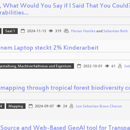
, What Would You Say if I Said That You Could?
rabilities…
Saal 1
2024-11-13
319
Florian Hantke
and
Sebastian Roth
inem Laptop steckt 2% Kinderarbeit
estaltung, Machtverhältnisse und Eigentum
2022-10-01
61
Seb
mapping through tropical forest biodiversity c
24
Mapping
2024-09-07
24
Luis Sebastian Bravo Chacon
Source and Web-Based GeoAI tool for Transpare