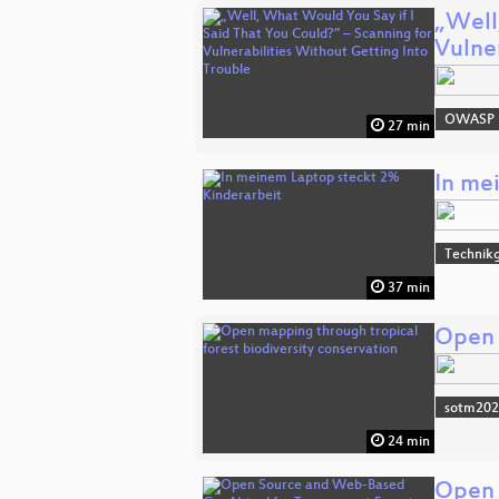
„Well
Vulne
OWASP
27 min
In me
Technikg
37 min
Open 
sotm20
24 min
Open 