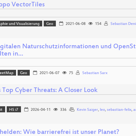
topo VectorTiles
phie und Visualisierung
Geo
2021-06-08
154
Sebastian Deni
igitalen Naturschutzinformationen und OpenSt
lten in…
reetMap
Geo
2021-06-07
75
Sebastian Sarx
s Top Cyber Threats: A Closer Look
it
HS i7
2026-04-11
336
Kevin Saiger
,
leo
,
sebastian-felix
,
a
helden: Wie barrierefrei ist unser Planet?