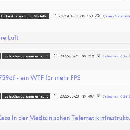
tliche Analysen und Modelle
2024-03-20
159
Qasem Safarialla
re Luft
gulaschprogrammiernacht
2022-05-21
219
Sebastian Ritter
759df - ein WTF für mehr FPS
gulaschprogrammiernacht
2022-05-20
487
Sebastian Ritter
aos In der Medizinischen Telematikinfrastruktu