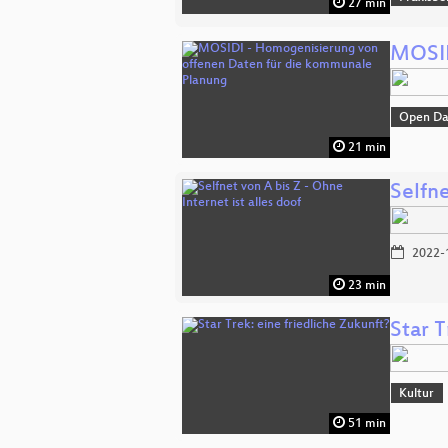
27 min
MOSID
Open Da
21 min
Selfne
2022-
23 min
Star T
Kultur
51 min