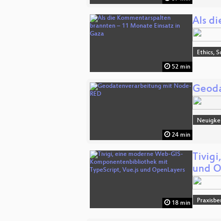
Als d
Ethics, S
52 min
Geoda
Neuigke
24 min
Tivig
und O
Praxisbe
18 min