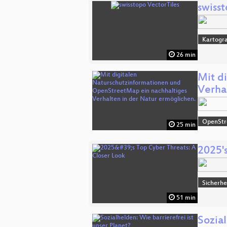
swiss
Kartogra
26 min
Mit d
Verha
OpenSt
25 min
2025'
Sicherhe
51 min
Sozial