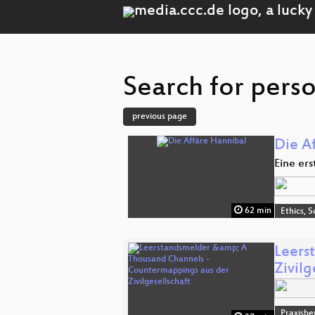
Search for perso
previous page
Die A
Eine ers
62 min
Ethics, S
Leers
Zivilg
Praxisbe