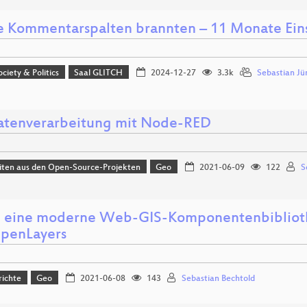
ie Kommentarspalten brannten – 11 Monate Eins
ociety & Politics
Saal GLITCH
2024-12-27
3.3k
Sebastian J
tenverarbeitung mit Node-RED
iten aus den Open-Source-Projekten
Geo
2021-06-09
122
S
i, eine moderne Web-GIS-Komponentenbibliothe
penLayers
richte
Geo
2021-06-08
143
Sebastian Bechtold