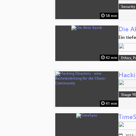
Security
58 min
Die A
Ein tief
42 min
Ethics, P
Hacki
Stage Y
41 min
Time