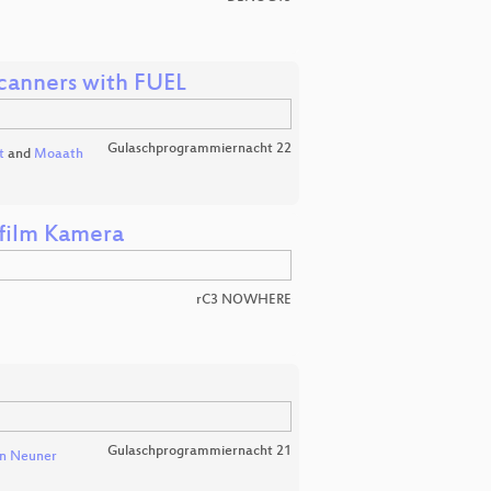
Scanners with FUEL
Gulaschprogrammiernacht 22
t
and
Moaath
ofilm Kamera
rC3 NOWHERE
Gulaschprogrammiernacht 21
an Neuner