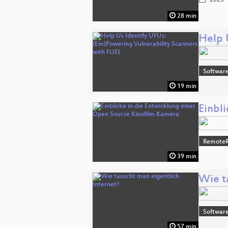
2023-
28 min
Help 
Software
19 min
Einbl
RemoteR
39 min
Wie t
Software
57 min