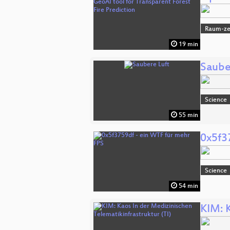
Raum-zei
19 min
Saube
Science
55 min
0x5f3
Science
54 min
KIM: K