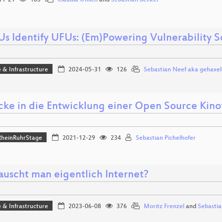
11-21
163
Claudia Uhlich
and
Sebastian Becker
Us Identify UFUs: (Em)Powering Vulnerability 
 & Infrastructure
2024-05-31
126
Sebastian Neef aka gehaxel
icke in die Entwicklung einer Open Source Kin
heinRuhrStage
2021-12-29
234
Sebastian Pichelhofer
auscht man eigentlich Internet?
 & Infrastructure
2023-06-08
376
Moritz Frenzel
and
Sebasti