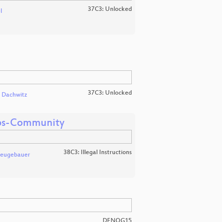
37C3: Unlocked
l
37C3: Unlocked
 Dachwitz
haos-Community
38C3: Illegal Instructions
eugebauer
DENOG15