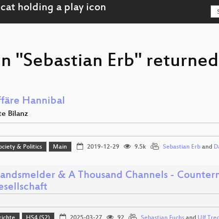
n "Sebastian Erb" returned
ffäre Hannibal
te Bilanz
ociety & Politics
Main
2019-12-29
9.5k
Sebastian Erb
and
D
tandsmelder & A Thousand Channels - Counter
esellschaft
richte
HS4 (S2)
2025-03-27
92
Sebastian Fuchs
and
Ulf Tre