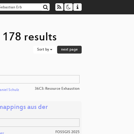
 178 results
Sort by
next page
36C3: Resource Exhaustion
aniel Schulz
mappings aus der
FOSSGIS 2025
ger