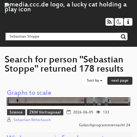
Search for person "Sebastian
Stoppe" returned 178 results
Sort by
next page
Graphs to scale
Science
ZKM Vortragssaal
2026-06-05
133
Sebastian Ritterbusch
Gulaschprogrammiernacht 24