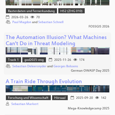
Rasterdaten und Fernerkundung
HS2 (ZHG 010)
2026-03-26
70
Paul Magdon
and
Sebastian Schnell
FOSSGIS 2026
The Automation Illusion? What Machines
Can't Do in Threat Modeling
Track 1
god2025-eng
2025-11-26
174
Sebastian Deleersnyder
and
Georges Bolssens
German OWASP Day 2025
A Train Ride Through Evolution
Forschung und Wissenschaft
Hörsaal
2025-09-20
142
Sebastian Markert
Mega-Knowledgecamp 2025