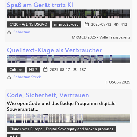
Spaß am Gerät trotz KI
C120 - Art. 15 DSGVO
mrmcd25-deu
2025-09-12
412
Sebastian
MRMCD 2025 - Volle Transparenz
Quelltext-Klage als Verbraucher
Culture
HS 7
2025-08-17
187
Sebastian Steck
FrOSCon 2025
Code, Sicherheit, Vertrauen
Wie openCode und das Badge Programm digitale
Souveränität…
Clouds over Europe - Digital Soverignty and broken promises