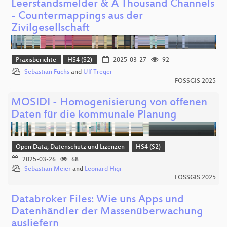
Leerstandsmelder & A Thousand Channels
- Countermappings aus der
Zivilgesellschaft
Praxisberichte
HS4 (S2)
2025-03-27
92
Sebastian Fuchs
and
Ulf Treger
FOSSGIS 2025
MOSIDI - Homogenisierung von offenen
Daten für die kommunale Planung
Open Data, Datenschutz und Lizenzen
HS4 (S2)
2025-03-26
68
Sebastian Meier
and
Leonard Higi
FOSSGIS 2025
Databroker Files: Wie uns Apps und
Datenhändler der Massenüberwachung
ausliefern