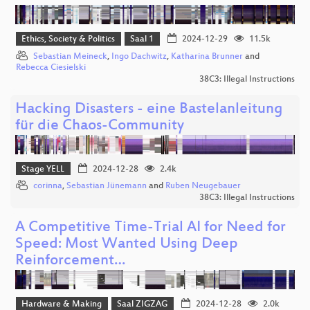
Ethics, Society & Politics
Saal 1
2024-12-29
11.5k
Sebastian Meineck
,
Ingo Dachwitz
,
Katharina Brunner
and
Rebecca Ciesielski
38C3: Illegal Instructions
Hacking Disasters - eine Bastelanleitung
für die Chaos-Community
Stage YELL
2024-12-28
2.4k
corinna
,
Sebastian Jünemann
and
Ruben Neugebauer
38C3: Illegal Instructions
A Competitive Time-Trial AI for Need for
Speed: Most Wanted Using Deep
Reinforcement…
Hardware & Making
Saal ZIGZAG
2024-12-28
2.0k