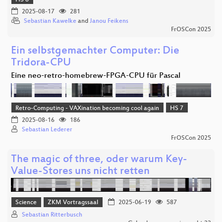
HS 8
2025-08-17
281
Sebastian Kawelke
and
Janou Feikens
FrOSCon 2025
Ein selbstgemachter Computer: Die
Tridora-CPU
Eine neo-retro-homebrew-FPGA-CPU für Pascal
Retro-Computing - VAXination becoming cool again
HS 7
2025-08-16
186
Sebastian Lederer
FrOSCon 2025
The magic of three, oder warum Key-
Value-Stores uns nicht retten
Science
ZKM Vortragssaal
2025-06-19
587
Sebastian Ritterbusch