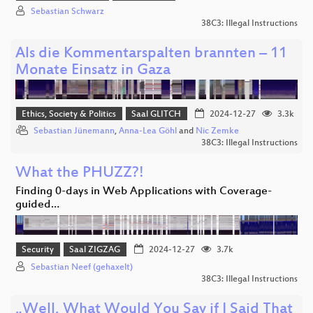
Sebastian Schwarz
38C3: Illegal Instructions
Als die Kommentarspalten brannten – 11
Monate Einsatz in Gaza
Ethics, Society & Politics
Saal GLITCH
2024-12-27
3.3k
Sebastian Jünemann
,
Anna-Lea Göhl
and
Nic Zemke
38C3: Illegal Instructions
What the PHUZZ?!
Finding 0-days in Web Applications with Coverage-
guided…
Security
Saal ZIGZAG
2024-12-27
3.7k
Sebastian Neef (gehaxelt)
38C3: Illegal Instructions
„Well, What Would You Say if I Said That