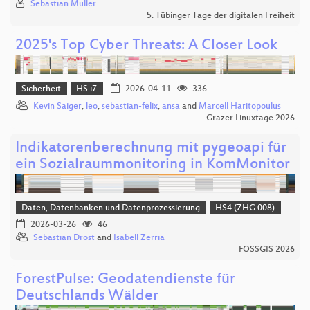
Sebastian Müller
5. Tübinger Tage der digitalen Freiheit
2025's Top Cyber Threats: A Closer Look
Sicherheit
HS i7
2026-04-11
336
Kevin Saiger
,
leo
,
sebastian-felix
,
ansa
and
Marcell Haritopoulus
Grazer Linuxtage 2026
Indikatorenberechnung mit pygeoapi für
ein Sozialraummonitoring in KomMonitor
Daten, Datenbanken und Datenprozessierung
HS4 (ZHG 008)
2026-03-26
46
Sebastian Drost
and
Isabell Zerria
FOSSGIS 2026
ForestPulse: Geodatendienste für
Deutschlands Wälder