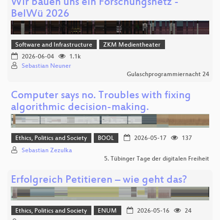
Wir bauen uns ein Forschungsnetz -
BelWü 2026
Software and Infrastructure
ZKM Medientheater
2026-06-04
1.1k
Sebastian Neuner
Gulaschprogrammiernacht 24
Computer says no. Troubles with fixing
algorithmic decision-making.
Ethics, Politics and Society
BOOL
2026-05-17
137
Sebastian Zezulka
5. Tübinger Tage der digitalen Freiheit
Erfolgreich Petitieren – wie geht das?
Ethics, Politics and Society
ENUM
2026-05-16
24