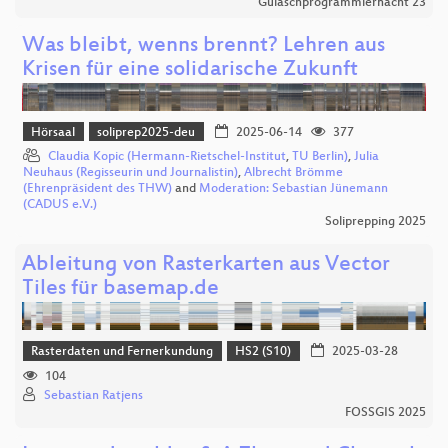
Gulaschprogrammiernacht 23
Was bleibt, wenns brennt? Lehren aus
Krisen für eine solidarische Zukunft
Hörsaal
soliprep2025-deu
2025-06-14
377
Claudia Kopic (Hermann-Rietschel-Institut
,
TU Berlin)
,
Julia
Neuhaus (Regisseurin und Journalistin)
,
Albrecht Brömme
(Ehrenpräsident des THW)
and
Moderation: Sebastian Jünemann
(CADUS e.V.)
Soliprepping 2025
Ableitung von Rasterkarten aus Vector
Tiles für basemap.de
Rasterdaten und Fernerkundung
HS2 (S10)
2025-03-28
104
Sebastian Ratjens
FOSSGIS 2025