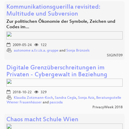
Kommunikationsguerilla revisited:
Multitude und Subversion
Zur politischen Ökonomie der Symbole, Zeichen und
Codes im…
2009-05-24
122
autonome a.f.r.i.k.a. gruppe
and
Sonja Brünzels
SIGINT09
Digitale Grenzüberschreitungen im
Privaten - Cybergewalt in Beziehung
2018-10-22
329
Klaudia Zotzmann-Koch
,
Sandra Cegla
,
Sonja Aziz
,
Beratungsstelle
Wiener Frauenhäuser
and
pascoda
PrivacyWeek 2018
Chaos macht Schule Wien