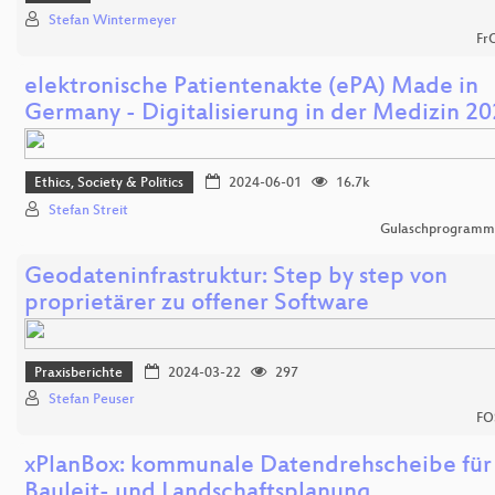
Stefan Wintermeyer
Fr
elektronische Patientenakte (ePA) Made in
Germany - Digitalisierung in der Medizin 2
Ethics, Society & Politics
2024-06-01
16.7k
Stefan Streit
Gulaschprogrammi
Geodateninfrastruktur: Step by step von
proprietärer zu offener Software
Praxisberichte
2024-03-22
297
Stefan Peuser
FO
xPlanBox: kommunale Datendrehscheibe für
Bauleit- und Landschaftsplanung