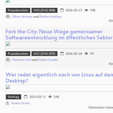
Praxisberichte
HS4 (ZHG 008)
2026-03-27
108
Oliver Archner
and
Stefan Holzheu
FO
Fork the City: Neue Wege gemeinsamer
Softwareentwicklung im öffentlichen Sektor
Praxisberichte
HS3 (ZHG 009)
2026-03-26
59
Thorsten Hell
and
Stefan Sander
FO
Wer redet eigentlich noch von Linux auf de
Desktop?
Vortrag
2023-03-11
544
Stefan Grote
Chemnitzer Linu