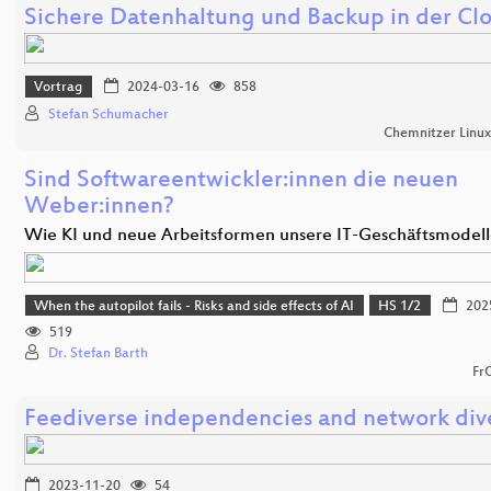
Sichere Datenhaltung und Backup in der Cl
Vortrag
2024-03-16
858
Stefan Schumacher
Chemnitzer Linu
Sind Softwareentwickler:innen die neuen
Weber:innen?
Wie KI und neue Arbeitsformen unsere IT-Geschäftsmodel
When the autopilot fails - Risks and side effects of AI
HS 1/2
202
519
Dr. Stefan Barth
Fr
Feediverse independencies and network dive
2023-11-20
54