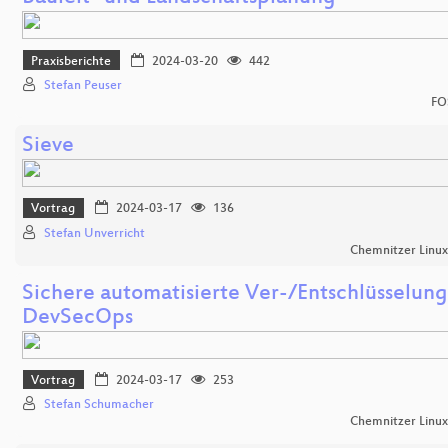
Praxisberichte
2024-03-20
442
Stefan Peuser
FO
Sieve
Vortrag
2024-03-17
136
Stefan Unverricht
Chemnitzer Linu
Sichere automatisierte Ver-/Entschlüsselung
DevSecOps
Vortrag
2024-03-17
253
Stefan Schumacher
Chemnitzer Linu