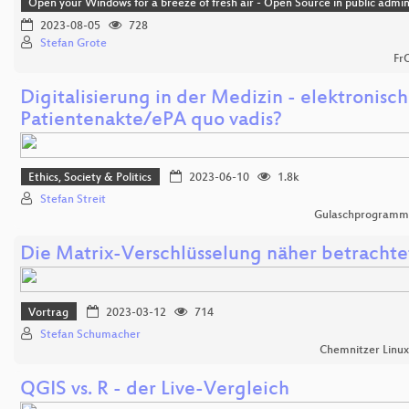
Open your Windows for a breeze of fresh air - Open Source in public admin
2023-08-05
728
Stefan Grote
Fr
Digitalisierung in der Medizin - elektronisc
Patientenakte/ePA quo vadis?
Ethics, Society & Politics
2023-06-10
1.8k
Stefan Streit
Gulaschprogrammi
Die Matrix-Verschlüsselung näher betrachte
Vortrag
2023-03-12
714
Stefan Schumacher
Chemnitzer Linu
QGIS vs. R - der Live-Vergleich