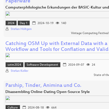
Paperware
Computerphilologische Erkundungen der BASIC-Kultur un
2024
Day 1
2024-10-19
140
Stefan Höltgen
Vintage Computing Festival
Catching OSM Up with External Data with a
Workflow and Tools for Conflation and Valid
sotm2024
Software Development
2024-09-07
24
Stefan Keller
State of t
Parship, Tinder, Animina und Co.
Disassembling Online-Dating Open-Source Style
Culture
2024-08-18
664