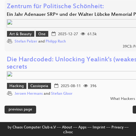
Zentrum für Politische Schönheit:
Ein Jahr Adenauer SRP+ und der Walter Lübcke Memorial P
Art & Beauty
One
2025-12-27
61.5k
Stefan Pelzer
and
Philipp Ruch
39C3: P
Die Hardcoded: Unlocking Yealink's (weakes
secrets
Hacking
Cassiopeia
2025-08-11
396
Jeroen Hermans
and
Stefan Gloor
What Hackers 
previous page
by
Chaos Computer Club e.V
––
About
––
Apps
––
Imprint
––
Privacy
––
c3voc