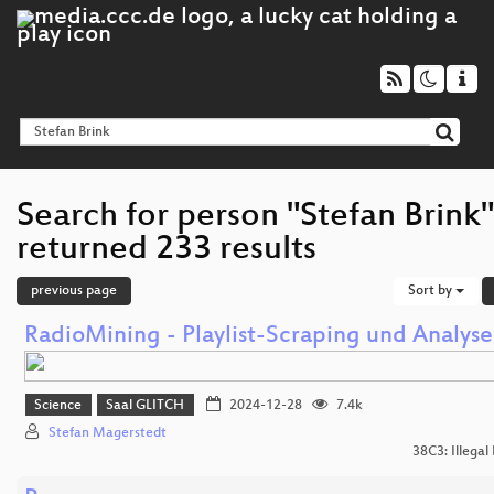
Search for person "Stefan Brink"
returned 233 results
previous page
Sort by
RadioMining - Playlist-Scraping und Analyse
Science
Saal GLITCH
2024-12-28
7.4k
Stefan Magerstedt
38C3: Illegal