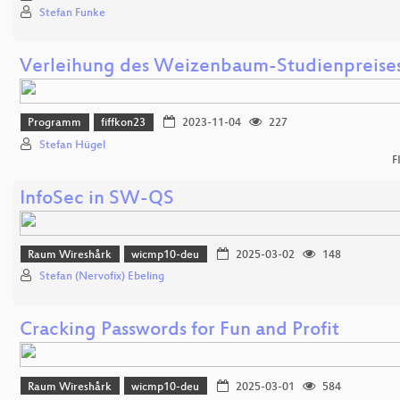
Stefan Funke
Verleihung des Weizenbaum-Studienpreise
Programm
fiffkon23
2023-11-04
227
Stefan Hügel
F
InfoSec in SW-QS
Raum Wireshårk
wicmp10-deu
2025-03-02
148
Stefan (Nervofix) Ebeling
Cracking Passwords for Fun and Profit
Raum Wireshårk
wicmp10-deu
2025-03-01
584