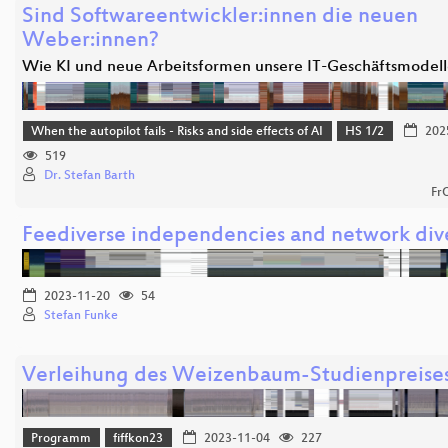
Sind Softwareentwickler:innen die neuen
Weber:innen?
Wie KI und neue Arbeitsformen unsere IT-Geschäftsmodel
When the autopilot fails - Risks and side effects of AI
HS 1/2
202
519
Dr. Stefan Barth
Fr
Feediverse independencies and network dive
2023-11-20
54
Stefan Funke
Verleihung des Weizenbaum-Studienpreise
Programm
fiffkon23
2023-11-04
227