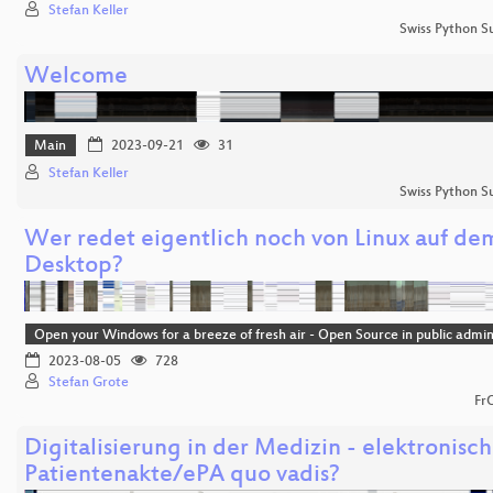
Stefan Keller
Swiss Python 
Welcome
Main
2023-09-21
31
Stefan Keller
Swiss Python 
Wer redet eigentlich noch von Linux auf de
Desktop?
Open your Windows for a breeze of fresh air - Open Source in public admin
2023-08-05
728
Stefan Grote
Fr
Digitalisierung in der Medizin - elektronisc
Patientenakte/ePA quo vadis?