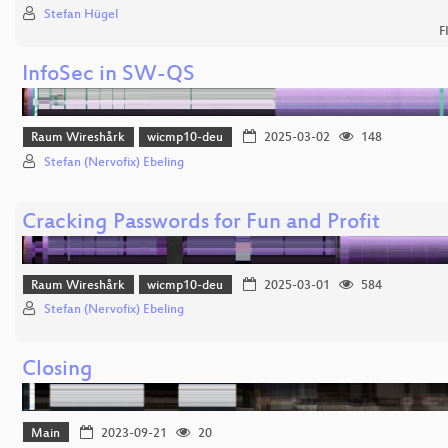
Stefan Hügel
F
InfoSec in SW-QS
Raum Wireshårk
wicmp10-deu
2025-03-02
148
Stefan (Nervofix) Ebeling
Cracking Passwords for Fun and Profit
Raum Wireshårk
wicmp10-deu
2025-03-01
584
Stefan (Nervofix) Ebeling
Closing
Main
2023-09-21
20