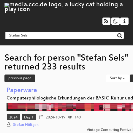
Search for person "Stefan Sels"
returned 233 results
previous page
Sort by
Paperware
Computerphilologische Erkundungen der BASIC-Kultur un
2024
Day 1
2024-10-19
140
Stefan Höltgen
Vintage Computing Festival