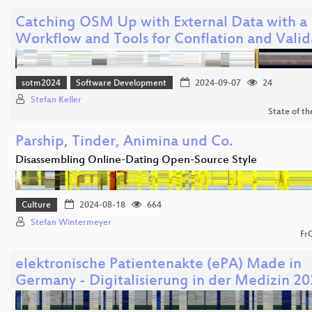
Catching OSM Up with External Data with a
Workflow and Tools for Conflation and Valid
sotm2024
Software Development
2024-09-07
24
Stefan Keller
State of t
Parship, Tinder, Animina und Co.
Disassembling Online-Dating Open-Source Style
Culture
2024-08-18
664
Stefan Wintermeyer
Fr
elektronische Patientenakte (ePA) Made in
Germany - Digitalisierung in der Medizin 2