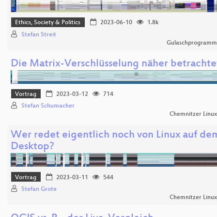
Ethics, Society & Politics
2023-06-10
1.8k
Stefan Streit
Gulaschprogrammi
Die Matrix-Verschlüsselung näher betrachte
Vortrag
2023-03-12
714
Stefan Schumacher
Chemnitzer Linu
Wer redet eigentlich noch von Linux auf de
Desktop?
Vortrag
2023-03-11
544
Stefan Grote
Chemnitzer Linu