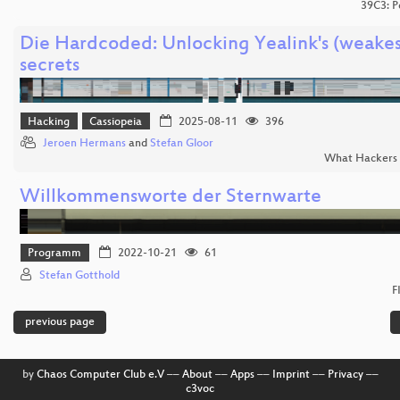
39C3: P
Die Hardcoded: Unlocking Yealink's (weakes
secrets
Hacking
Cassiopeia
2025-08-11
396
Jeroen Hermans
and
Stefan Gloor
What Hackers 
Willkommensworte der Sternwarte
Programm
2022-10-21
61
Stefan Gotthold
F
previous page
by
Chaos Computer Club e.V
––
About
––
Apps
––
Imprint
––
Privacy
––
c3voc