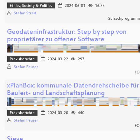
Ethics, Society & Politics
2024-06-01
16.7k
Stefan Streit
Gulaschprogrammi
Geodateninfrastruktur: Step by step von
proprietärer zu offener Software
Praxisberichte
2024-03-22
297
Stefan Peuser
FO
xPlanBox: kommunale Datendrehscheibe für
Bauleit- und Landschaftsplanung
Praxisberichte
2024-03-20
440
Stefan Peuser
FO
Sieve