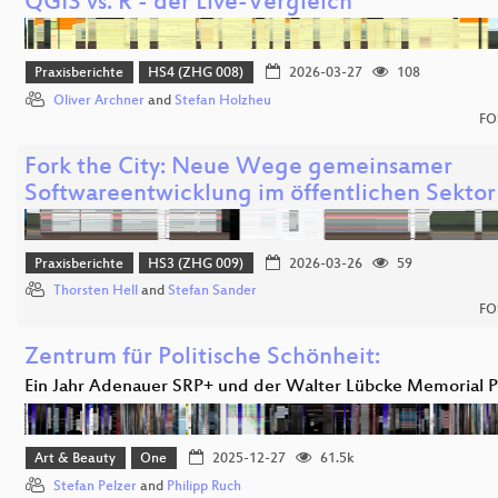
QGIS vs. R - der Live-Vergleich
Praxisberichte
HS4 (ZHG 008)
2026-03-27
108
Oliver Archner
and
Stefan Holzheu
FO
Fork the City: Neue Wege gemeinsamer
Softwareentwicklung im öffentlichen Sektor
Praxisberichte
HS3 (ZHG 009)
2026-03-26
59
Thorsten Hell
and
Stefan Sander
FO
Zentrum für Politische Schönheit:
Ein Jahr Adenauer SRP+ und der Walter Lübcke Memorial P
Art & Beauty
One
2025-12-27
61.5k
Stefan Pelzer
and
Philipp Ruch