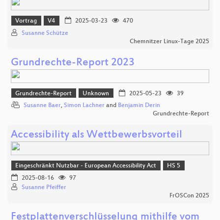
Vortrag
V4
2025-03-23
470
Susanne Schütze
Chemnitzer Linux-Tage 2025
Grundrechte-Report 2023
Grundrechte-Report
Unknown
2025-05-23
39
Susanne Baer
,
Simon Lachner
and
Benjamin Derin
Grundrechte-Report
Accessibility als Wettbewerbsvorteil
Eingeschränkt Nutzbar - European Accessibility Act
HS 5
2025-08-16
97
Susanne Pfeiffer
FrOSCon 2025
Festplattenverschlüsselung mithilfe vom