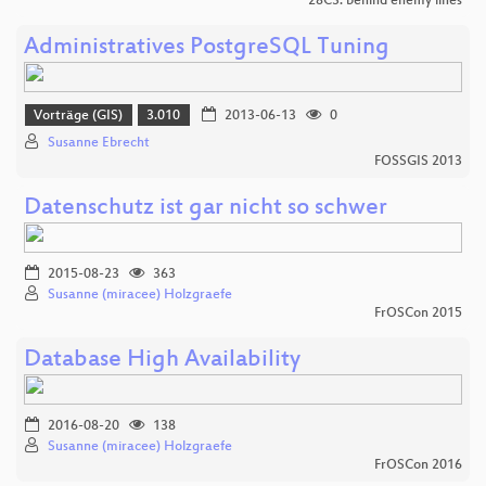
28C3: behind enemy lines
Administratives PostgreSQL Tuning
Vorträge (GIS)
3.010
2013-06-13
0
Susanne Ebrecht
FOSSGIS 2013
Datenschutz ist gar nicht so schwer
2015-08-23
363
Susanne (miracee) Holzgraefe
FrOSCon 2015
Database High Availability
2016-08-20
138
Susanne (miracee) Holzgraefe
FrOSCon 2016