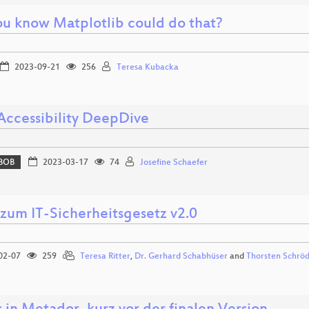
ou know Matplotlib could do that?
2023-09-21
256
Teresa Kubacka
ccessibility DeepDive
BOB
2023-03-17
74
Josefine Schaefer
 zum IT-Sicherheitsgesetz v2.0
02-07
259
Teresa Ritter
,
Dr. Gerhard Schabhüser
and
Thorsten Schrö