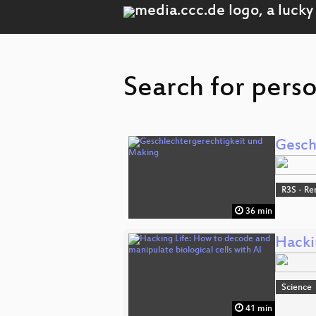
Search for perso
Gesch
R3S - Re
36 min
Hacki
Science
41 min