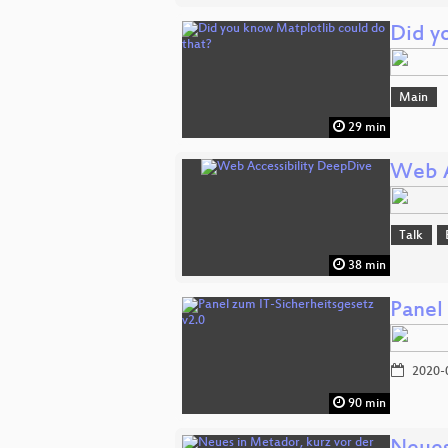
Did y
Main
29 min
Web A
Talk
38 min
Panel
2020-
90 min