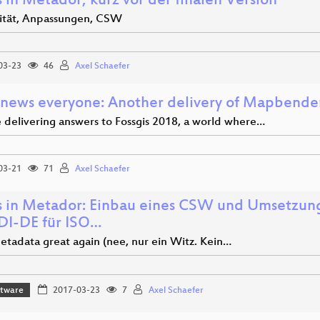
 in Metador, kurz vor der finalen Version
tät, Anpassungen, CSW
03-23
46
Axel Schaefer
news everyone: Another delivery of Mapbende
e delivering answers to Fossgis 2018, a world where…
03-21
71
Axel Schaefer
 in Metador: Einbau eines CSW und Umsetzu
DI-DE für ISO…
tadata great again (nee, nur ein Witz. Kein…
ftware
2017-03-23
7
Axel Schaefer