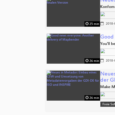
Neues
Konfomi
2018-
25 min
Good 
You'll b
2018-
26 min
Neues
der G
Make Me
26 min
Freie So