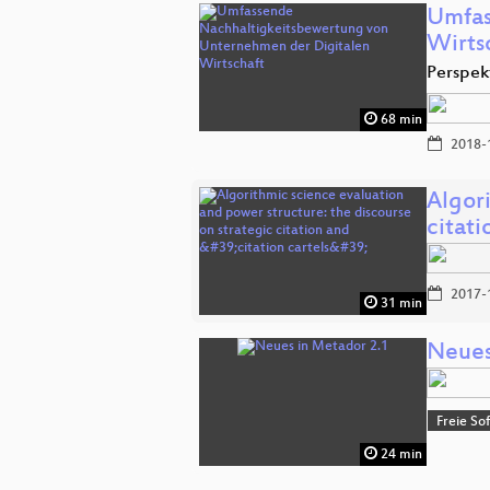
Umfas
Wirts
Perspek
68 min
2018-
Algori
citat
2017-
31 min
Neues
Freie So
24 min