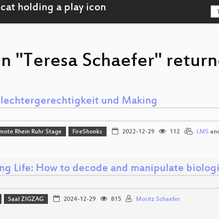
n "Teresa Schaefer" return
lechtergerechtigkeit und Making
mote Rhein Ruhr Stage
FireShonks
2022-12-29
112
LMS
an
ng Life: How to decode and manipulate biologic
Saal ZIGZAG
2024-12-29
815
Moritz Schaefer