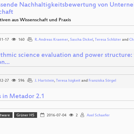
sende Nachhaltigkeitsbewertung von Unterne
chaft
tiven aus Wissenschaft und Praxis
11-17
160
R. Andreas Kraemer
,
Sascha Dickel
,
Teresa Schlüter
and
Ch
thmic science evaluation and power structure: 
ion…
12-27
596
J. Hartstein
,
Teresa Isigkeit
and
Franziska Sörgel
 in Metador 2.1
ftware
Grüner HS
2016-07-04
2
Axel Schaefer