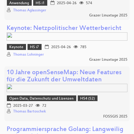
Anwendung
HS i1
2025-04-26
574
Thomas Aglassinger
Grazer Linuxtage 2025
Keynote: Netzpolitischer Wetterbericht
Keynote
HS i7
2025-04-26
785
Thomas Lohninger
Grazer Linuxtage 2025
10 Jahre openSenseMap: Neue Features
für die Zukunft der Umweltdaten
Open Data, Datenschutz und Lizenzen
HS4 (S2)
2025-03-27
72
Thomas Bartoschek
FOSSGIS 2025
Programmiersprache Golang: Langweilig