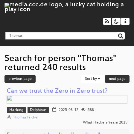
Search for person "Thomas"
returned 240 results
previous page
Sort by
next page
Can we trust the Zero in Zero trust?
Hacking
Delphinus
2025-08-12
588
Thomas Fricke
What Hackers Yearn 2025