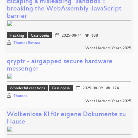
Escaping a misleading "sandbox":
breaking the WebAssembly-JavaScript
barrier
Hacking
Cassiopeia
2025-08-11
638
Thomas Rinsma
What Hackers Yearn 2025
qryptr - airgapped secure hardware
messenger
Wonderful creations
Cassiopeia
2025-08-09
174
Thomas
What Hackers Yearn 2025
Wolkenlose KI für eigene Dokumente zu
Hause