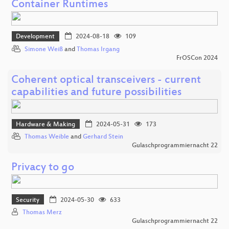
Container Runtimes
Development
2024-08-18
109
Simone Weiß
and
Thomas Irgang
FrOSCon 2024
Coherent optical transceivers - current
capabilities and future possibilities
Hardware & Making
2024-05-31
173
Thomas Weible
and
Gerhard Stein
Gulaschprogrammiernacht 22
Privacy to go
Security
2024-05-30
633
Thomas Merz
Gulaschprogrammiernacht 22