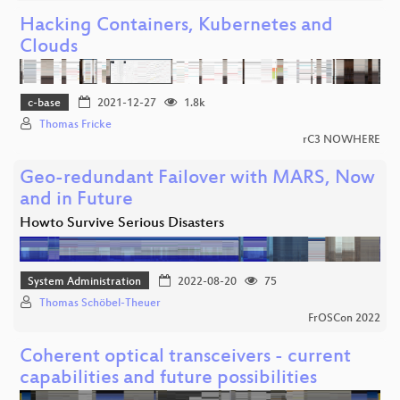
Hacking Containers, Kubernetes and
Clouds
c-base
2021-12-27
1.8k
Thomas Fricke
rC3 NOWHERE
Geo-redundant Failover with MARS, Now
and in Future
Howto Survive Serious Disasters
System Administration
2022-08-20
75
Thomas Schöbel-Theuer
FrOSCon 2022
Coherent optical transceivers - current
capabilities and future possibilities