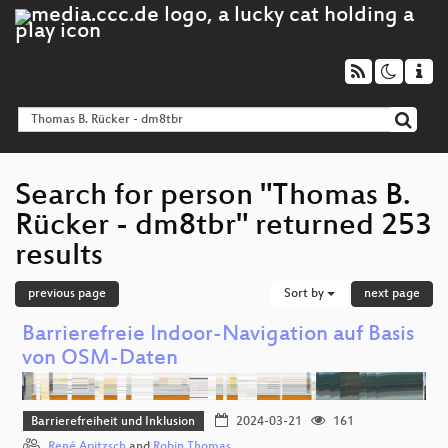
Search for person "Thomas B.
Rücker - dm8tbr" returned 253
results
previous page
Sort by
next page
Barrierefreie Indoor-Navigation auf Basis
von OSM-Daten
Barrierefreiheit und Inklusion
2024-03-21
161
René Apitzsch
and
Robin Thomas