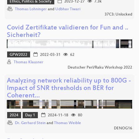
Ethics, Politics & Society
2023-12-27
7.3k
Thomas Lohninger
and
Udbhav Tiwari
37C3: Unlocked
Covid Zertifikate validieren for Fun and ..
Sicherheit?
GPW2022
2022-03-31
62
Thomas Klausner
Deutscher Perl/Raku Workshop 2022
Analyzing network reliability up to 800G -
Impact of SNR thresholds on BER for
Coherent…
2024
Day 1
2024-11-18
80
Dr. Gerhard Stein
and
Thomas Weible
DENOG16