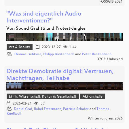
FOSSGIS 2021
"Was sind eigentlich Audio
Interventionen?"
Von Sound Grafitti und Protest-Jingles
Art & Beauty
2023-12-27
1.4k
Thomas Liebkose
,
Philipp Breitenbach
and
Peter Breitenbach
37C3: Unlocked
Direkte Demokratie digital: Vertrauen,
Machtfragen, Teilhabe
Ethik, Wissenschaft, Kultur & Gesellschaft
Aktionshalle
2026-02-21
59
Daniel Graf
,
Rahel Estermann
,
Patricia Schafer
and
Thomas
Knellwolf
Winterkongress 2026