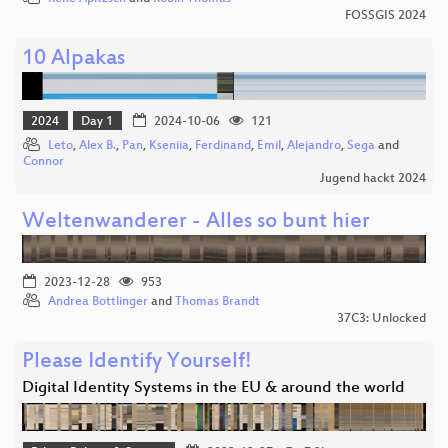
FOSSGIS 2024
10 Alpakas
2024
Day 1
2024-10-06
121
Leto
,
Alex B.
,
Pan
,
Kseniia
,
Ferdinand
,
Emil
,
Alejandro
,
Sega
and
Connor
Jugend hackt 2024
Weltenwanderer - Alles so bunt hier
2023-12-28
953
Andrea Bottlinger
and
Thomas Brandt
37C3: Unlocked
Please Identify Yourself!
Digital Identity Systems in the EU & around the world