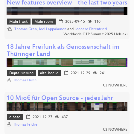
New features overview - the last two years
Main track
Main room
2025-09-15
110
Thomas Gran
,
Joel Lappalainen
and
Leonard Ehrenfried
Worldwide OTP Summit 2025 Helsinki
18 Jahre Freifunk als Genossenschaft im
Thüringer Land
Digitalisierung
alte-hoelle
2021-12-29
241
Thomas Hühn
rC3 NOWHERE
10 Mio€ für Open Source - jedes Jahr
c-base
2021-12-27
437
Thomas Fricke
rC3 NOWHERE