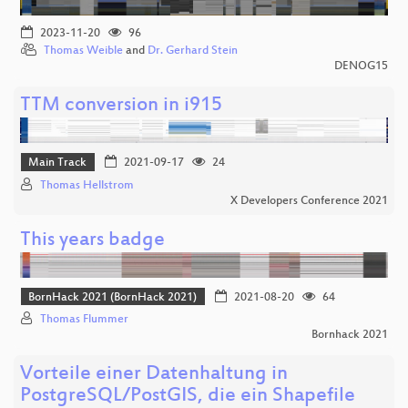
2023-11-20
96
Thomas Weible
and
Dr. Gerhard Stein
DENOG15
TTM conversion in i915
Main Track
2021-09-17
24
Thomas Hellstrom
X Developers Conference 2021
This years badge
BornHack 2021 (BornHack 2021)
2021-08-20
64
Thomas Flummer
Bornhack 2021
Vorteile einer Datenhaltung in
PostgreSQL/PostGIS, die ein Shapefile