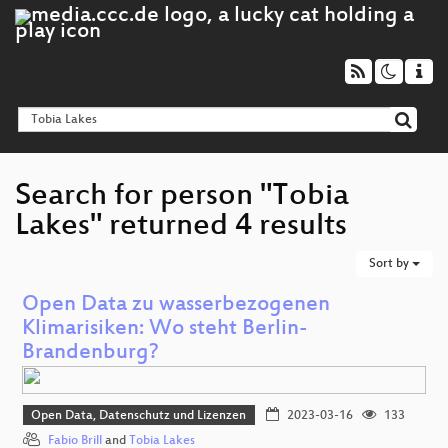
Search for person "Tobia
Lakes" returned 4 results
Sort by
Open Data zu wasserbezogenen
Klimarisiken: Wo steht Berlin-
Brandenburg?
Open Data, Datenschutz und Lizenzen
2023-03-16
133
Fabio Brill
and
Tobia Lakes