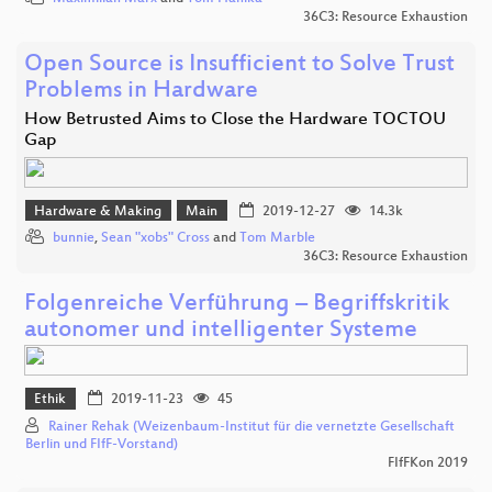
36C3: Resource Exhaustion
Open Source is Insufficient to Solve Trust
Problems in Hardware
How Betrusted Aims to Close the Hardware TOCTOU
Gap
Hardware & Making
Main
2019-12-27
14.3k
bunnie
,
Sean "xobs" Cross
and
Tom Marble
36C3: Resource Exhaustion
Folgenreiche Verführung – Begriffskritik
autonomer und intelligenter Systeme
Ethik
2019-11-23
45
Rainer Rehak (Weizenbaum-Institut für die vernetzte Gesellschaft
Berlin und FIfF-Vorstand)
FIfFKon 2019