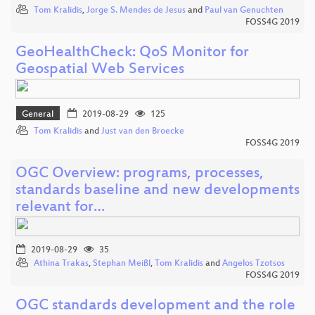
Tom Kralidis
,
Jorge S. Mendes de Jesus
and
Paul van Genuchten
FOSS4G 2019
GeoHealthCheck: QoS Monitor for
Geospatial Web Services
General
2019-08-29
125
Tom Kralidis
and
Just van den Broecke
FOSS4G 2019
OGC Overview: programs, processes,
standards baseline and new developments
relevant for…
2019-08-29
35
Athina Trakas
,
Stephan Meißl
,
Tom Kralidis
and
Angelos Tzotsos
FOSS4G 2019
OGC standards development and the role