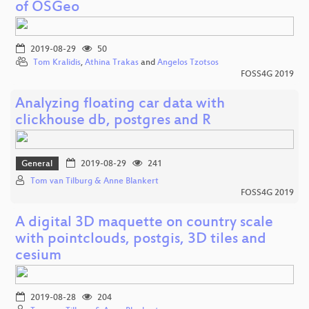
of OSGeo
2019-08-29
50
Tom Kralidis
,
Athina Trakas
and
Angelos Tzotsos
FOSS4G 2019
Analyzing floating car data with
clickhouse db, postgres and R
General
2019-08-29
241
Tom van Tilburg & Anne Blankert
FOSS4G 2019
A digital 3D maquette on country scale
with pointclouds, postgis, 3D tiles and
cesium
2019-08-28
204