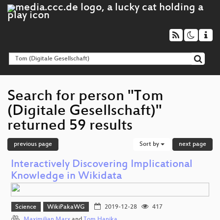
Search for person "Tom
(Digitale Gesellschaft)"
returned 59 results
previous page
Sort by
next page
Interactively Discovering Implicational
Knowledge in Wikidata
Science
WikiPakaWG
2019-12-28
417
Maximilian Marx
and
Tom Hanika