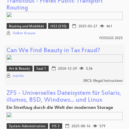
Transitous - Freies Public Transport
Routing
Routing und Mobilität
HS2 (S10)
2025-03-27
461
Volker Krause
FOSSGIS 2025
Can We Find Beauty in Tax Fraud?
Art & Beauty
Saal 1
2024-12-29
3.3k
martin
38C3: Illegal Instructions
ZFS - Universelles Dateisystem für Solaris,
illumos, BSD, Windows... und Linux
Ein Streifzug durch die Welt der modernen Storage
System Administration
HS 3
2025-08-16
579