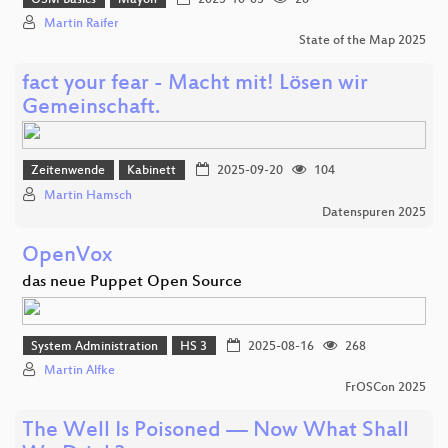
Martin Raifer
State of the Map 2025
fact your fear - Macht mit! Lösen wir
Gemeinschaft.
Zeitenwende
Kabinett
2025-09-20
104
Martin Hamsch
Datenspuren 2025
OpenVox
das neue Puppet Open Source
System Administration
HS 3
2025-08-16
268
Martin Alfke
FrOSCon 2025
The Well Is Poisoned — Now What Shall