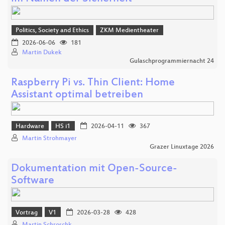
Politics, Society and Ethics
ZKM Medientheater
2026-06-06
181
Martin Dukek
Gulaschprogrammiernacht 24
Raspberry Pi vs. Thin Client: Home
Assistant optimal betreiben
Hardware
HS i1
2026-04-11
367
Martin Strohmayer
Grazer Linuxtage 2026
Dokumentation mit Open-Source-
Software
Vortrag
V1
2026-03-28
428