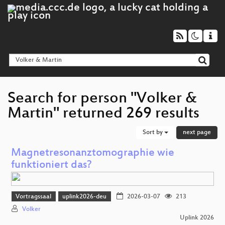
Search for person "Volker &
Martin" returned 269 results
Sort by
next page
Magnetresonanztomographie wie
funktioniert das?
Vortragssaal
uplink2026-deu
2026-03-07
213
Volker
Uplink 2026