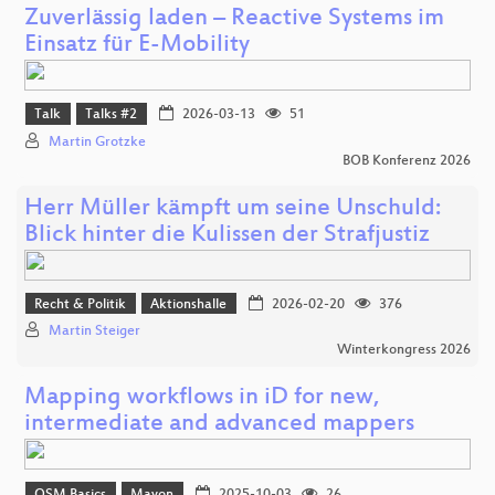
Zuverlässig laden – Reactive Systems im
Einsatz für E-Mobility
Talk
Talks #2
2026-03-13
51
Martin Grotzke
BOB Konferenz 2026
Herr Müller kämpft um seine Unschuld:
Blick hinter die Kulissen der Strafjustiz
Recht & Politik
Aktionshalle
2026-02-20
376
Martin Steiger
Winterkongress 2026
Mapping workflows in iD for new,
intermediate and advanced mappers
OSM Basics
Mayon
2025-10-03
26