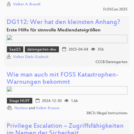
Volker A. Brandt
FrOSCon 2025
DG112: Wer hat den kleinsten Anhang?
Erste Hilfe für sinnvolle Mediendateigrößen
Saal23
datengarten-deu
2025-04-04
356
Volker Diels-Grabsch
CCCB Datengarten
Wie man auch mit FOSS Katastrophen-
Warnungen bekommt
Stage HUFF
2024-12-30
1.6k
Nucleus
and
Volker Krause
38C3: Illegal Instructions
Privilege Escalation – Zugriffsfähigkeiten
im Namen der Sicherheit