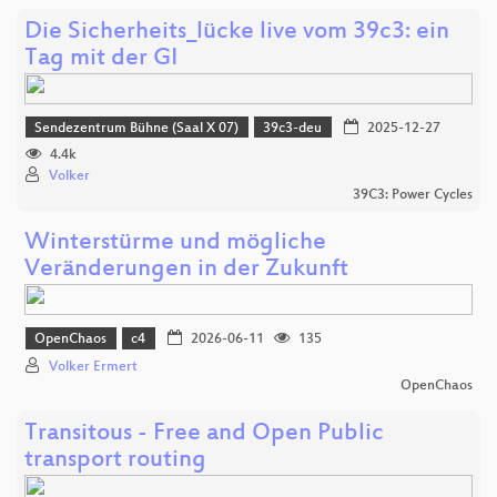
Die Sicherheits_lücke live vom 39c3: ein
Tag mit der GI
Sendezentrum Bühne (Saal X 07)
39c3-deu
2025-12-27
4.4k
Volker
39C3: Power Cycles
Winterstürme und mögliche
Veränderungen in der Zukunft
OpenChaos
c4
2026-06-11
135
Volker Ermert
OpenChaos
Transitous - Free and Open Public
transport routing