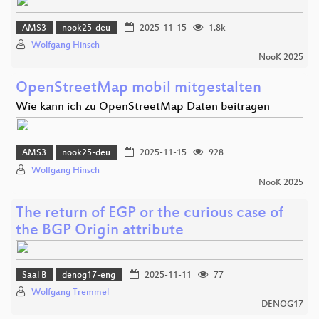
AMS3
nook25-deu
2025-11-15
1.8k
Wolfgang Hinsch
NooK 2025
OpenStreetMap mobil mitgestalten
Wie kann ich zu OpenStreetMap Daten beitragen
AMS3
nook25-deu
2025-11-15
928
Wolfgang Hinsch
NooK 2025
The return of EGP or the curious case of
the BGP Origin attribute
Saal B
denog17-eng
2025-11-11
77
Wolfgang Tremmel
DENOG17