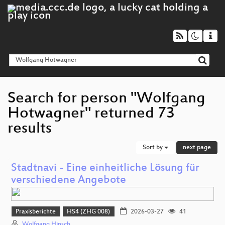
Search for person "Wolfgang
Hotwagner" returned 73
results
Sort by
next page
Stadtnavi - Eine einheitliche Lösung für
verschiedene Angebote
Praxisberichte
HS4 (ZHG 008)
2026-03-27
41
Wolfgang Hinsch