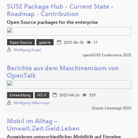
SUSE Package Hub - Current State -
Roadmap - Contribution
Open Source packages for the enterprise
Open Source
galerie
2025-06-26
21
Wolfgang Engel
openSUSE Conference 2025
Berichte aus dem Maschinenraum von
OpenTalk
Entwicklung
HS i7
2025-04-26
259
Wolfgang Silbermayr
Grazer Linuxtage 2025
Mobil im Alltag –
Umwelt.Zeit.Geld.Leben
Auswirkung unterschiedlicher Mobilität auf Einzelne