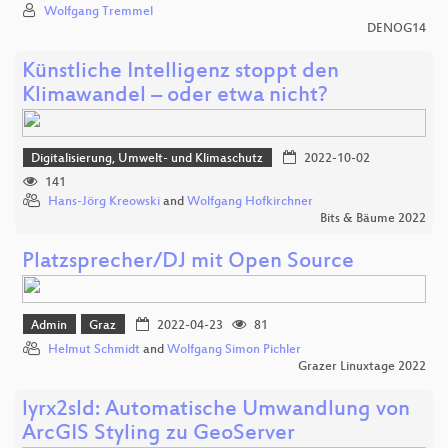
Wolfgang Tremmel
DENOG14
Künstliche Intelligenz stoppt den
Klimawandel – oder etwa nicht?
Digitalisierung, Umwelt- und Klimaschutz
2022-10-02
141
Hans-Jörg Kreowski
and
Wolfgang Hofkirchner
Bits & Bäume 2022
Platzsprecher/DJ mit Open Source
Admin
Graz
2022-04-23
81
Helmut Schmidt
and
Wolfgang Simon Pichler
Grazer Linuxtage 2022
lyrx2sld: Automatische Umwandlung von
ArcGIS Styling zu GeoServer