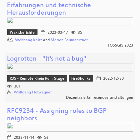
Erfahrungen und technische
Herausforderungen
Praxisberichte
2023-03-17
35
Wolfgang Kaltz
and
Marion Baumgartner
FOSSGIS 2023
Logrotten - "It's not a bug"
R3S - Remote Rhein Ruhr Stage
FireShonks
2022-12-30
301
Wolfgang Hotwagner
Dezentrale Jahresendveranstaltungen
RFC9234 - Assigning roles to BGP
neighbors
2022-11-14
56