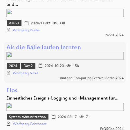
und…
AMS3
2024-11-09
338
Wolfgang Raabe
NooK 2024
Als die Bälle laufen lernten
2024
Day 2
2024-10-20
158
Wolfgang Nake
Vintage Computing Festival Berlin 2024
Elos
Einheitliches Ereignis-Logging und -Management für…
System Administration
2024-08-17
71
Wolfgang Gehrhardt
FrOSCon 2024