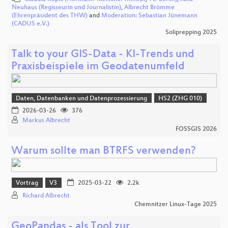
Neuhaus (Regisseurin und Journalistin)
,
Albrecht Brömme
(Ehrenpräsident des THW)
and
Moderation: Sebastian Jünemann
(CADUS e.V.)
Soliprepping 2025
Talk to your GIS-Data - KI-Trends und
Praxisbeispiele im Geodatenumfeld
Daten, Datenbanken und Datenprozessierung
HS2 (ZHG 010)
2026-03-26
376
Markus Albrecht
FOSSGIS 2026
Warum sollte man BTRFS verwenden?
Vortrag
V3
2025-03-22
2.2k
Richard Albrecht
Chemnitzer Linux-Tage 2025
GeoPandas - als Tool zur