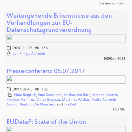
Systemkonform
Weitergehende Erkenntnisse aus den
Verhandlungen zur EU-
Datenschutzgrundverordnung
2016-11-25
156
Jan Philipp Albrecht
FIfFKon 2016
Pressekonferenz 05.07.2017
2017-07-05
102
Nina Reiprich
,
Sina Schröppel
,
Kathia von Roth
,
Michael Martin
,
Trinidad Ramírez
,
Omar Esparza
,
Matthias Wisbar
,
Malte Albrecht
,
Connor Beaton
,
Ole Plogstedt
and
Siri Keil
FC⚡MC
EUDataP: State of the Union