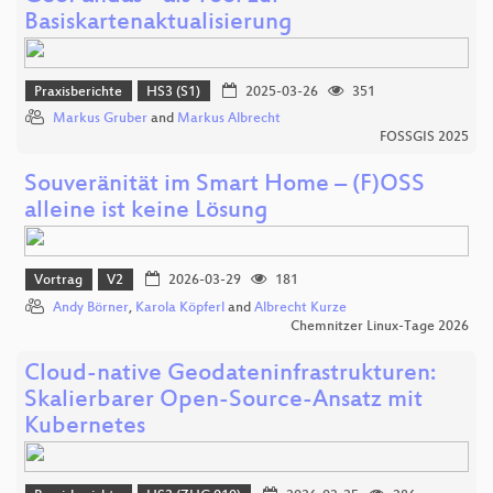
Basiskartenaktualisierung
Praxisberichte
HS3 (S1)
2025-03-26
351
Markus Gruber
and
Markus Albrecht
FOSSGIS 2025
Souveränität im Smart Home – (F)OSS
alleine ist keine Lösung
Vortrag
V2
2026-03-29
181
Andy Börner
,
Karola Köpferl
and
Albrecht Kurze
Chemnitzer Linux-Tage 2026
Cloud-native Geodateninfrastrukturen:
Skalierbarer Open-Source-Ansatz mit
Kubernetes