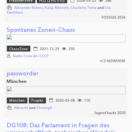
Praxisberichte
HS2 (ZHG 010)
2026-03-25
286
Alexander Rolwes
,
Katja Albrecht
,
Charlotte Toma
and
Lisa
Dannhorn
FOSSGIS 2026
Spontanes Zonen-Chaos
ChaosZone
2021-12-29
250
Radio-Crew des CCCP
rC3 NOWHERE
passworder
München
München
Projekt
2020-03-08
110
Albrecht
and
Christoph
Jugend hackt 2020
DG108: Das Parlament in Fragen des