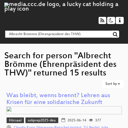
Search for person "Albrecht
Brömme (Ehrenpräsident des
THW)" returned 15 results
Sort by
Was bleibt, wenns brennt? Lehren aus
Krisen für eine solidarische Zukunft
Hörsaal
soliprep2025-deu
2025-06-14
377
Claudia Kopic (Hermann-Rietschel-Institut
,
TU Berlin)
,
Julia