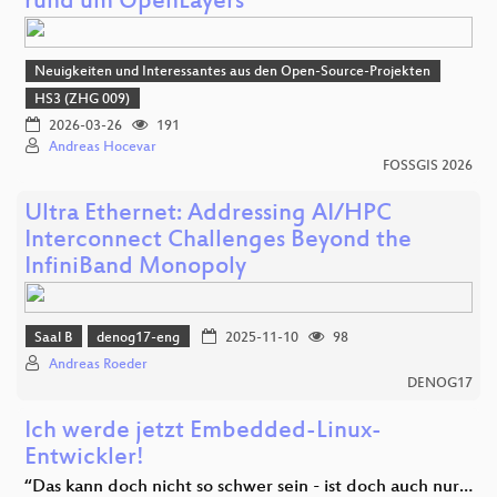
rund um OpenLayers
Neuigkeiten und Interessantes aus den Open-Source-Projekten
HS3 (ZHG 009)
2026-03-26
191
Andreas Hocevar
FOSSGIS 2026
Ultra Ethernet: Addressing AI/HPC
Interconnect Challenges Beyond the
InfiniBand Monopoly
Saal B
denog17-eng
2025-11-10
98
Andreas Roeder
DENOG17
Ich werde jetzt Embedded-Linux-
Entwickler!
“Das kann doch nicht so schwer sein - ist doch auch nur…