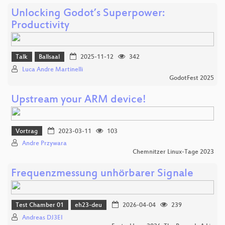
Unlocking Godot’s Superpower:
Productivity
Talk
Ballsaal
2025-11-12
342
Luca Andre Martinelli
GodotFest 2025
Upstream your ARM device!
Vortrag
2023-03-11
103
Andre Przywara
Chemnitzer Linux-Tage 2023
Frequenzmessung unhörbarer Signale
Test Chamber 01
eh23-deu
2026-04-04
239
Andreas DJ3EI