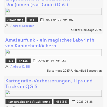
Doc(ument)s as Code (DaC)
Anwendung
HS i1
2025-04-26
502
Andreas Schuster
Grazer Linuxtage 2025
Amateurfunk - ein magisches Labyrinth
von Kaninchenlöchern
Talk
K2 Talk
2025-04-19
657
Andreas DJ3EI
Easterhegg 2025: Unhandled Eggception
Kartografie-Verbesserungen, Tips und
Tricks in QGIS
Kartographie und Visualisierung
HS4 (S2)
2025-03-28