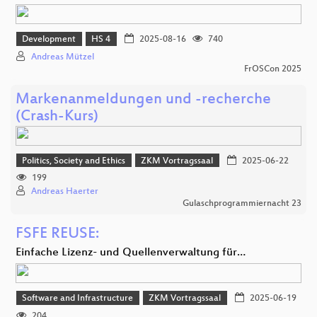
Development
HS 4
2025-08-16
740
Andreas Mützel
FrOSCon 2025
Markenanmeldungen und -recherche
(Crash-Kurs)
Politics, Society and Ethics
ZKM Vortragssaal
2025-06-22
199
Andreas Haerter
Gulaschprogrammiernacht 23
FSFE REUSE:
Einfache Lizenz- und Quellenverwaltung für…
Software and Infrastructure
ZKM Vortragssaal
2025-06-19
204