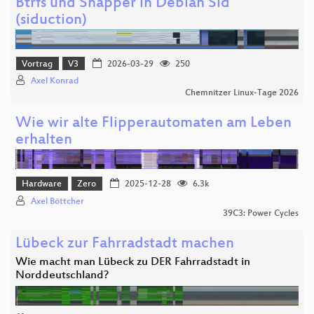
Btrfs und Snapper in Debian Sid
(siduction)
Vortrag
V3
2026-03-29
250
Axel Konrad
Chemnitzer Linux-Tage 2026
Wie wir alte Flipperautomaten am Leben
erhalten
Hardware
Zero
2025-12-28
6.3k
Axel Böttcher
39C3: Power Cycles
Lübeck zur Fahrradstadt machen
Wie macht man Lübeck zu DER Fahrradstadt in
Norddeutschland?