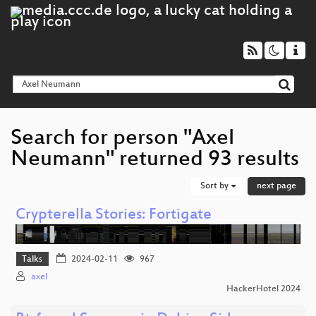
Search for person "Axel
Neumann" returned 93 results
Sort by
next page
Crypterella Stories: Fortigate
Talks
2024-02-11
967
axel
HackerHotel 2024