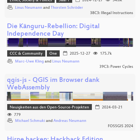
Ethics, Society & Politics
Saal 1
2024-12-27
54.0k
Linus Neumann
and
Thorsten Schröder
38C3: Illegal Instructions
Die Känguru-Rebellion: Digital
Independence Day
CCC & Community
One
2025-12-27
175.7k
Marc-Uwe Kling
and
Linus Neumann
39C3: Power Cycles
qgis-js - QGIS im Browser dank
WebAssembly
Neuigkeiten aus den Open-Source-Projekten
2024-03-21
779
Michael Schmuki
and
Andreas Neumann
FOSSGIS 2024
Hirne hacken: Hackback Edition