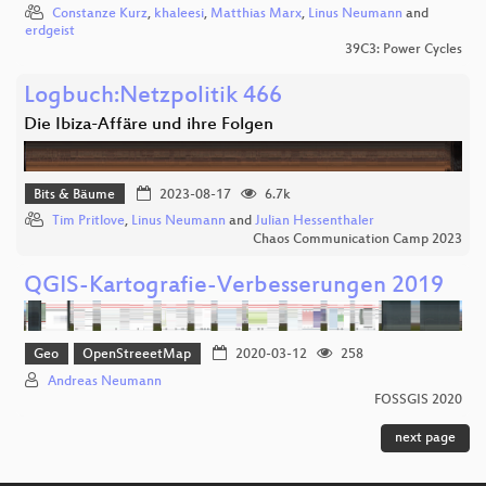
Constanze Kurz
,
khaleesi
,
Matthias Marx
,
Linus Neumann
and
erdgeist
39C3: Power Cycles
Logbuch:Netzpolitik 466
Die Ibiza-Affäre und ihre Folgen
Bits & Bäume
2023-08-17
6.7k
Tim Pritlove
,
Linus Neumann
and
Julian Hessenthaler
Chaos Communication Camp 2023
QGIS-Kartografie-Verbesserungen 2019
Geo
OpenStreeetMap
2020-03-12
258
Andreas Neumann
FOSSGIS 2020
next page