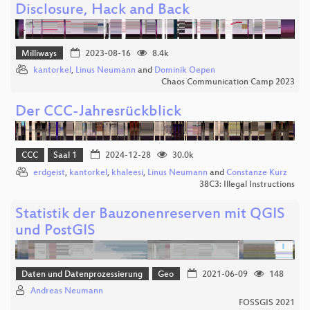
Disclosure, Hack and Back
Milliways
2023-08-16
8.4k
kantorkel
,
Linus Neumann
and
Dominik Oepen
Chaos Communication Camp 2023
Der CCC-Jahresrückblick
CCC
Saal 1
2024-12-28
30.0k
erdgeist
,
kantorkel
,
khaleesi
,
Linus Neumann
and
Constanze Kurz
38C3: Illegal Instructions
Statistik der Bauzonenreserven mit QGIS
und PostGIS
Daten und Datenprozessierung
Geo
2021-06-09
148
Andreas Neumann
FOSSGIS 2021