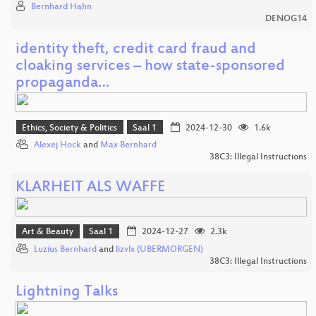
Bernhard Hahn
DENOG14
identity theft, credit card fraud and
cloaking services – how state-sponsored
propaganda…
Ethics, Society & Politics
Saal 1
2024-12-30
1.6k
Alexej Hock
and
Max Bernhard
38C3: Illegal Instructions
KLARHEIT ALS WAFFE
Art & Beauty
Saal 1
2024-12-27
2.3k
Luzius Bernhard
and
lizvlx (UBERMORGEN)
38C3: Illegal Instructions
Lightning Talks