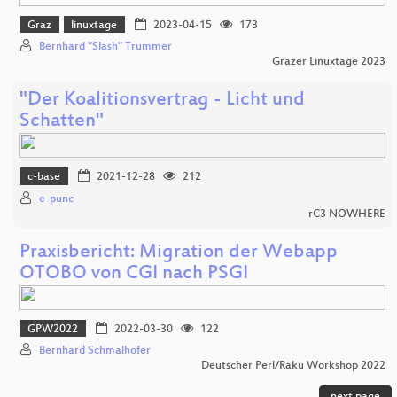
Graz
linuxtage
2023-04-15
173
Bernhard "Slash" Trummer
Grazer Linuxtage 2023
"Der Koalitionsvertrag - Licht und
Schatten"
c-base
2021-12-28
212
e-punc
rC3 NOWHERE
Praxisbericht: Migration der Webapp
OTOBO von CGI nach PSGI
GPW2022
2022-03-30
122
Bernhard Schmalhofer
Deutscher Perl/Raku Workshop 2022