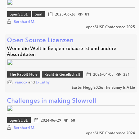
openSUSE
Saal
2025-06-26
81
Bernhard M.
openSUSE Conference 2025
Open Source Lizenzen
Wenn die Welt in Belgien zuhause ist und andere
Absurditäten
The Rabbit Hole
Recht & Gesellschaft
2026-04-05
231
vandox
and
E-Cathy
EasterHegg 2026: The Bunny Is A Lie
Challenges in making Slowroll
openSUSE
2024-06-29
68
Bernhard M.
openSUSE Conference 2024