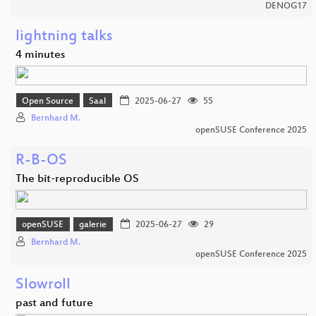
DENOG17
lightning talks
4 minutes
Open Source
Saal
2025-06-27
55
Bernhard M.
openSUSE Conference 2025
R-B-OS
The bit-reproducible OS
openSUSE
galerie
2025-06-27
29
Bernhard M.
openSUSE Conference 2025
Slowroll
past and future