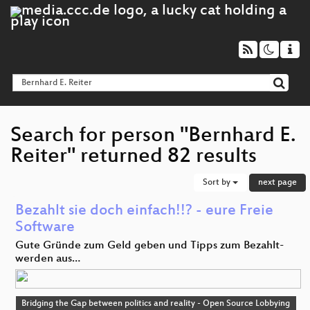
Search for person "Bernhard E.
Reiter" returned 82 results
Sort by
next page
Bezahlt sie doch einfach!!? - eure Freie
Software
Gute Gründe zum Geld geben und Tipps zum Bezahlt-
werden aus…
Bridging the Gap between politics and reality - Open Source Lobbying