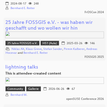
2024-08-17
248
Bernhard E. Reiter
FrOSCon 2024
25 Jahre FOSSGIS e.V. - was haben wir
geschafft und wo wollen wir hin
25 Jahre FOSSGIS e.V.
HS1 (Aula)
2025-03-26
146
Niklas Alt
,
Klaus Greve
,
Stefan Sander
,
Pirmin Kalberer
,
Andreas
Hocevar
and
Bernhard E. Reiter
FOSSGIS 2025
lightning talks
This is attendee-created content
Community
Gallerie
2026-06-26
67
Bernhard M.
openSUSE Conference 2026