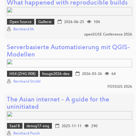
What happened with reproducible builds
Open Source
Gallerie
2026-06-25
104
Bernhard M.
openSUSE Conference 2026
Serverbasierte Automatisierung mit QGIS-
Modellen
HS4 (ZHG 008)
fossgis2026-deu
2026-03-26
64
Bernhard Ströbl
FOSSGIS 2026
The Asian internet - A guide for the
uninitiated
Saal B
denog17-eng
2025-11-11
290
Bernhard Pusch