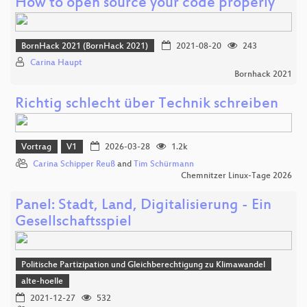
How to open source your code properly
BornHack 2021 (BornHack 2021)
2021-08-20
243
Carina Haupt
Bornhack 2021
Richtig schlecht über Technik schreiben
Vortrag
V1
2026-03-28
1.2k
Carina Schipper Reuß
and
Tim Schürmann
Chemnitzer Linux-Tage 2026
Panel: Stadt, Land, Digitalisierung - Ein
Gesellschaftsspiel
Politische Partizipation und Gleichberechtigung zu Klimawandel
alte-hoelle
2021-12-27
532