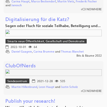
Carina Haupt
,
Marco Beckendorf
,
Martin Vietz
,
Frederik Fischer
and
Janosch
rC3 NOWHERE
Digitalisierung für die Katz?
Segen oder Fluch für soziale Teilhabe, Beteiligung und…
Smarte neue Öffentlichkeit, Gesellschaft und Demokratie
2022-10-01
64
Daniel Guagnin
,
Carina Brumme
and
Thomas Blanchet
Bits & Bäume 2022
ClubOfNerds
Sendezentrum
2021-12-28
535
Martin Hillenbrand
,
Leon Haupt
and
Justin Scholz
rC3 NOWHERE
Publish your research!