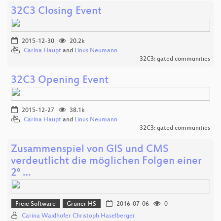
32C3 Closing Event
2015-12-30
20.2k
Carina Haupt
and
Linus Neumann
32C3: gated communities
32C3 Opening Event
2015-12-27
38.1k
Carina Haupt
and
Linus Neumann
32C3: gated communities
Zusammenspiel von GIS und CMS
verdeutlicht die möglichen Folgen einer
2° …
Freie Software
Grüner HS
2016-07-06
0
Carina Waidhofer Christoph Haselberger