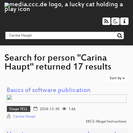
Search for person "Carina
Haupt" returned 17 results
Sort by
Basics of software publication
Stage YELL
2024-12-30
1.6k
Carina Haupt
38C3: Illegal Instructions