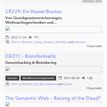
FOSSGIS 2016
CR229: Ein Kessel Buntes
Von Grundgesetzversicherungen,
Weihnachtsgeschenken und…
2016-11-24
177
Marcus Richter
,
Carina
,
Danimo
,
Matthias
and
Sokrates
Chaosradio
CR211 - Bioinformatik
Genomhacking & Biotinkering
Genom
Medikamentenpatente
2015-04-30
1.8k
Marcus Richter
,
Lisa
,
linse
,
Bastian
and
Carina
Chaosradio
The Semantic Web - Raising of the Dead?